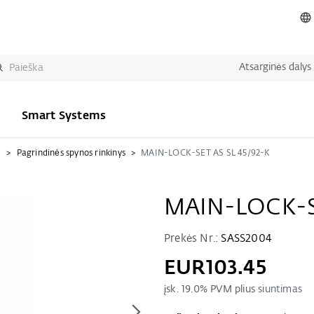
Atsarginės dalys
Smart Systems
i
Pagrindinės spynos rinkinys
MAIN-LOCK-SET AS SL 45/92-K
MAIN-LOCK-SE
Prekės Nr.:
SASS2004
EUR103.45
įsk.
19.0
% PVM plius
siuntimas