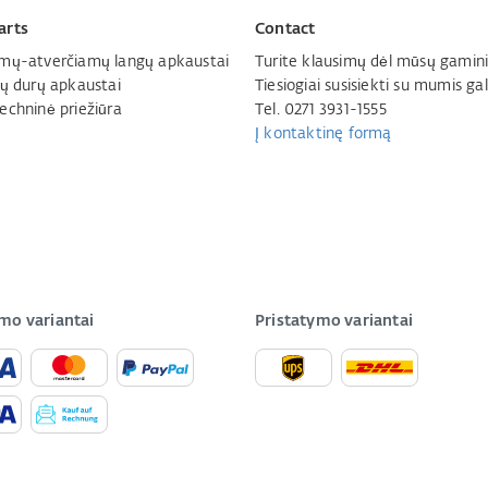
arts
Contact
mų-atverčiamų langų apkaustai
Turite klausimų dėl mūsų gamini
jų durų apkaustai
Tiesiogiai susisiekti su mumis gal
echninė priežiūra
Tel. 0271 3931-1555
Į kontaktinę formą
mo variantai
Pristatymo variantai