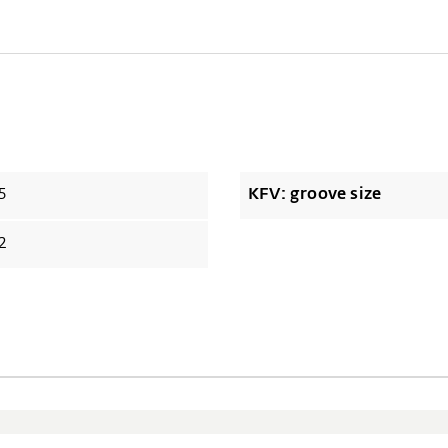
5
KFV: groove size
2