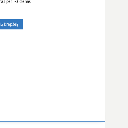
mas per 1-3 dienas
nių krepšelį