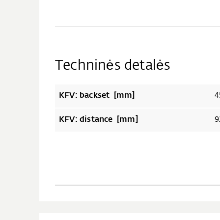
Techninės detalės
KFV: backset [mm]
4
KFV: distance [mm]
9