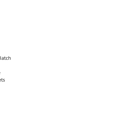
latch
e
ets