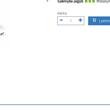
Galimybė įsigyti
Pristaty
Kiekis
Į pirki