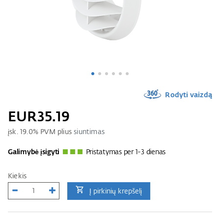
Rodyti vaizdą
EUR35.19
įsk.
19.0
% PVM plius
siuntimas
Galimybė įsigyti
Pristatymas per 1-3 dienas
Kiekis
Į pirkinių krepšelį