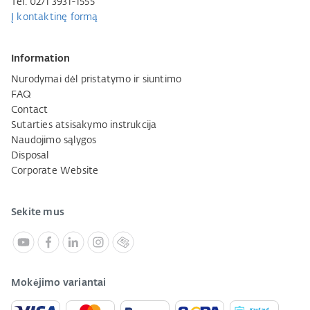
Tel. 0271 3931-1555
Į kontaktinę formą
Information
Nurodymai dėl pristatymo ir siuntimo
FAQ
Contact
Sutarties atsisakymo instrukcija
Naudojimo sąlygos
Disposal
Corporate Website
Sekite mus
Mokėjimo variantai