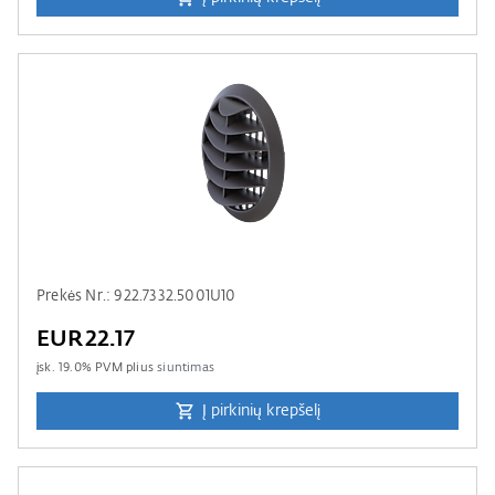
Prekės Nr.: 922.7332.5001U10
EUR22.17
įsk.
19.0
% PVM plius
siuntimas
Į pirkinių krepšelį