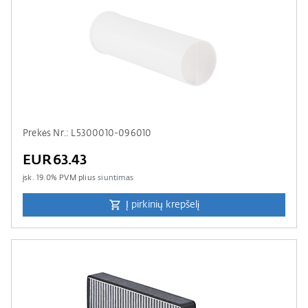
Prekės Nr.: L5300010-096010
EUR63.43
įsk.
19.0
% PVM plius
siuntimas
Į pirkinių krepšelį