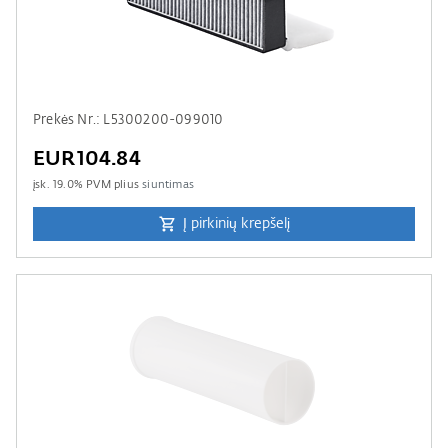
Prekės Nr.: L5300200-099010
EUR104.84
įsk.
19.0
% PVM plius
siuntimas
Į pirkinių krepšelį