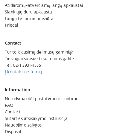
Atidaromų-atverčiamų langų apkaustai
Slankiųjų durų apkaustai
Langų techninė priežiūra
Priedai
Contact
Turite klausimų dėl mūsų gaminių?
Tiesiogiai susisiekti su mumis galite:
Tel. 0271 3931-1555
Į kontaktinę formą
Information
Nurodymai dėl pristatymo ir siuntimo
FAQ
Contact
Sutarties atsisakymo instrukcija
Naudojimo sąlygos
Disposal