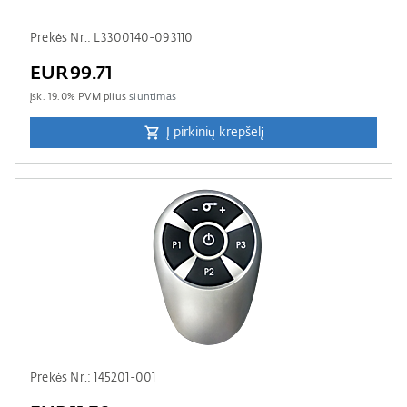
Prekės Nr.: L3300140-093110
EUR99.71
įsk.
19.0
% PVM plius
siuntimas
Į pirkinių krepšelį
Prekės Nr.: 145201-001