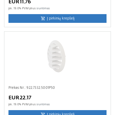
EUR11.76
įsk.
19.0
% PVM plius
siuntimas
Į pirkinių krepšelį
Prekės Nr.: 922.7332.5001P50
EUR22.17
įsk.
19.0
% PVM plius
siuntimas
Į pirkinių krepšelį