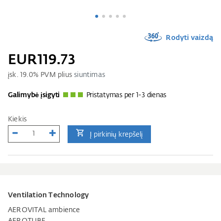
Rodyti vaizdą
EUR119.73
įsk.
19.0
% PVM plius
siuntimas
Galimybė įsigyti
Pristatymas per 1-3 dienas
Kiekis
Į pirkinių krepšelį
Ventilation Technology
AEROVITAL ambience
AEROTUBE