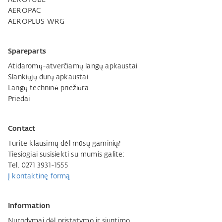
AEROPAC
AEROPLUS WRG
Spareparts
Atidaromų-atverčiamų langų apkaustai
Slankiųjų durų apkaustai
Langų techninė priežiūra
Priedai
Contact
Turite klausimų dėl mūsų gaminių?
Tiesiogiai susisiekti su mumis galite:
Tel. 0271 3931-1555
Į kontaktinę formą
Information
Nurodymai dėl pristatymo ir siuntimo