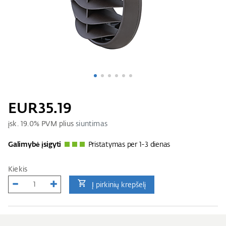
EUR35.19
įsk.
19.0
% PVM plius
siuntimas
Galimybė įsigyti
Pristatymas per 1-3 dienas
Kiekis
Į pirkinių krepšelį