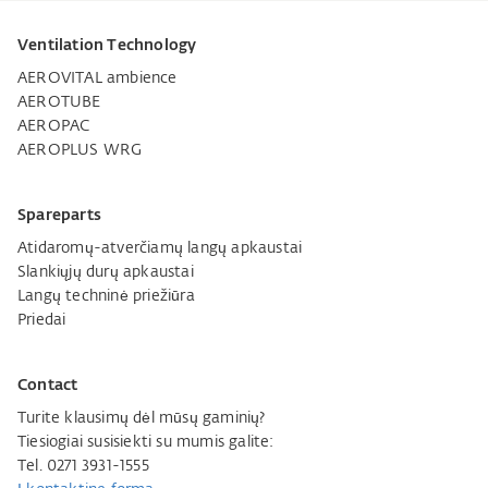
Ventilation Technology
AEROVITAL ambience
AEROTUBE
AEROPAC
AEROPLUS WRG
Spareparts
Atidaromų-atverčiamų langų apkaustai
Slankiųjų durų apkaustai
Langų techninė priežiūra
Priedai
Contact
Turite klausimų dėl mūsų gaminių?
Tiesiogiai susisiekti su mumis galite:
Tel. 0271 3931-1555