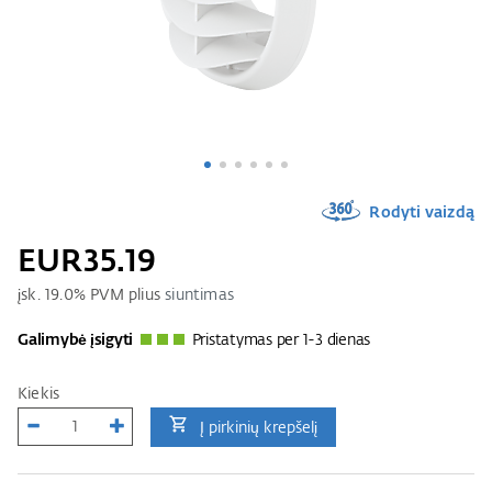
Rodyti vaizdą
EUR35.19
įsk.
19.0
% PVM plius
siuntimas
Galimybė įsigyti
Pristatymas per 1-3 dienas
Kiekis
Į pirkinių krepšelį