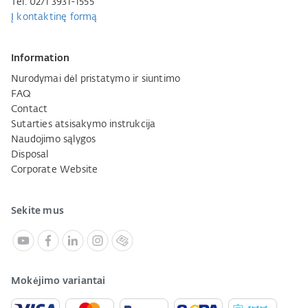
Tel. 0271 3931-1555
Į kontaktinę formą
Information
Nurodymai dėl pristatymo ir siuntimo
FAQ
Contact
Sutarties atsisakymo instrukcija
Naudojimo sąlygos
Disposal
Corporate Website
Sekite mus
Mokėjimo variantai