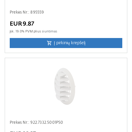
Prekės Nr.: 895559
EUR9.87
įsk.
19.0
% PVM plius
siuntimas
Į pirkinių krepšelį
Prekės Nr.: 922.7332.5001P50