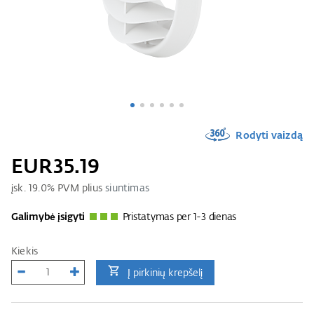
Rodyti vaizdą
EUR35.19
įsk.
19.0
% PVM plius
siuntimas
Galimybė įsigyti
Pristatymas per 1-3 dienas
Kiekis
Į pirkinių krepšelį