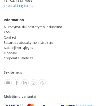
Tel. 0271 3931-1555
Į kontaktinę formą
Information
Nurodymai dėl pristatymo ir siuntimo
FAQ
Contact
Sutarties atsisakymo instrukcija
Naudojimo sąlygos
Disposal
Corporate Website
Sekite mus
Mokėjimo variantai