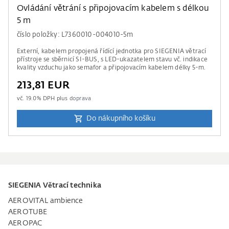
Ovládání větrání s připojovacím kabelem s délkou
5 m
číslo položky: L7360010-004010-5m
Externí, kabelem propojená řídící jednotka pro SIEGENIA větrací
přístroje se sběrnicí SI-BUS, s LED-ukazatelem stavu vč. indikace
kvality vzduchu jako semafor a připojovacím kabelem délky 5-m.
213,81 EUR
vč.
19.0
% DPH plus
doprava
Do nákupního košíku
SIEGENIA Větrací technika
AEROVITAL ambience
AEROTUBE
AEROPAC