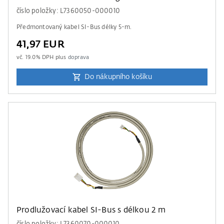
číslo položky: L7360050-000010
Předmontovaný kabel SI-Bus délky 5-m.
41,97 EUR
vč.
19.0
% DPH plus
doprava
Do nákupního košíku
Prodlužovací kabel SI-Bus s délkou 2 m