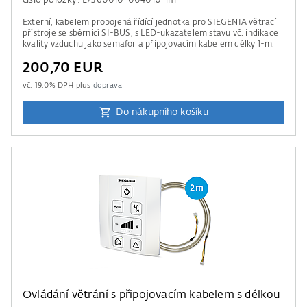
číslo položky: L7360010-004010-1m
Externí, kabelem propojená řídící jednotka pro SIEGENIA větrací
přístroje se sběrnicí SI-BUS, s LED-ukazatelem stavu vč. indikace
kvality vzduchu jako semafor a připojovacím kabelem délky 1-m.
200,70 EUR
vč.
19.0
% DPH plus
doprava
Do nákupního košíku
Ovládání větrání s připojovacím kabelem s délkou