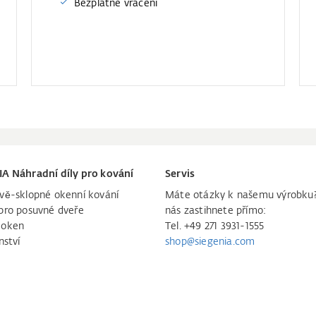
Bezplatné vrácení
IA Náhradní díly pro kování
Servis
vě-sklopné okenní kování
Máte otázky k našemu výrobku
pro posuvné dveře
nás zastihnete přímo:
 oken
Tel. +49 271 3931-1555
nství
shop@siegenia.com