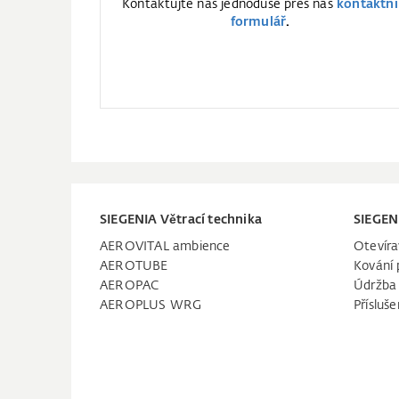
Kontaktujte nás jednoduše přes náš
kontaktní
formulář
.
SIEGENIA Větrací technika
SIEGEN
AEROVITAL ambience
Otevíra
AEROTUBE
Kování 
AEROPAC
Údržba
AEROPLUS WRG
Přísluše