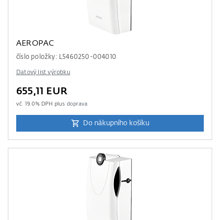
AEROPAC
číslo položky: L5460250-004010
Datový list výrobku
655,11 EUR
vč.
19.0
% DPH plus
doprava
Do nákupního košíku