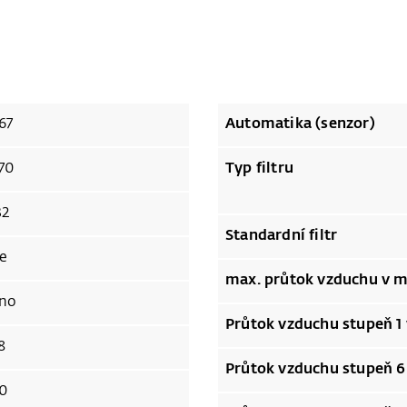
67
Automatika (senzor)
70
Typ filtru
32
Standardní filtr
e
max. průtok vzduchu v m
no
Průtok vzduchu stupeň 1
8
Průtok vzduchu stupeň 6
0