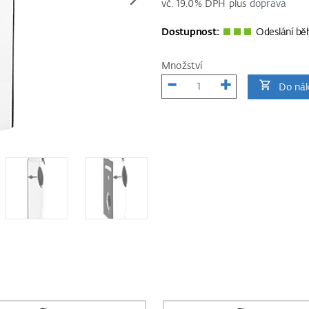
vč.
19.0
% DPH plus
doprava
Dostupnost:
Odeslání bě
Množství
Do nák