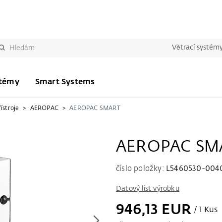
Větrací systém
stémy
Smart Systems
ístroje
AEROPAC
AEROPAC SMART
AEROPAC SM
číslo položky:
L5460530-004
Datový list výrobku
946,13 EUR
/ 1 Kus