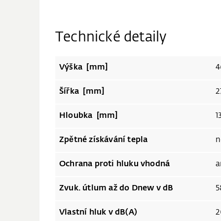
Technické detaily
Výška [mm]
4
Šířka [mm]
2
Hloubka [mm]
1
Zpětné získávání tepla
n
Ochrana proti hluku vhodná
a
Zvuk. útlum až do Dnew v dB
5
Vlastní hluk v dB(A)
2