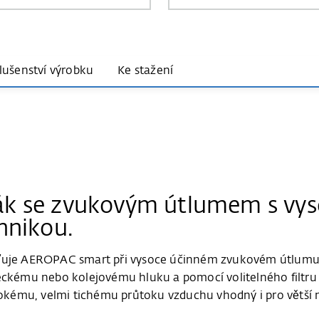
slušenství výrobku
Ke stažení
rák se zvukovým útlumem s v
hnikou.
ťuje AEROPAC smart při vysoce účinném zvukovém útlumu kl
eckému nebo kolejovému hluku a pomocí volitelného filtru N
ysokému, velmi tichému průtoku vzduchu vhodný i pro větší 