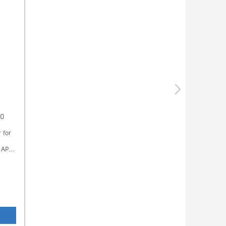
10
 for
d APP-