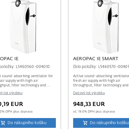
OPAC IE
AEROPAC IE SMART
o položky: L5460560-004010
číslo položky: L5460570-0040
e sound-absorbing ventilator for
Active sound-absorbing ventilator
 air supply with high air
fresh air supply with high air
ghput, filter technology and
throughput, filter technology an
regulation
& CO2-regulation
ý list výrobku
Datový list výrobku
0,19 EUR
948,33 EUR
.0
% DPH plus
doprava
vč.
19.0
% DPH plus
doprava
Do nákupního košíku
Do nákupního košíku