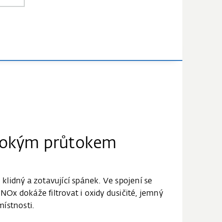
ysokým průtokem
idný a zotavující spánek. Ve spojení se
Ox dokáže filtrovat i oxidy dusičité, jemný
místnosti.