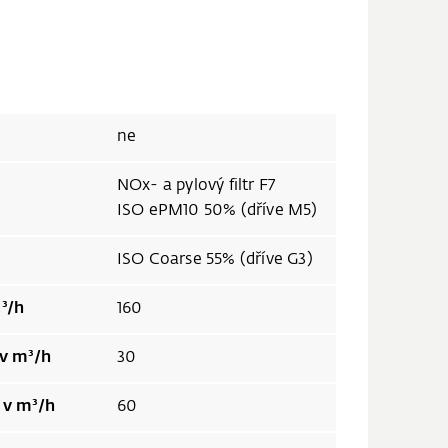
ne
NOx- a pylový filtr F7
ISO ePM10 50% (dříve M5)
ISO Coarse 55% (dříve G3)
³/h
160
 v m³/h
30
 v m³/h
60