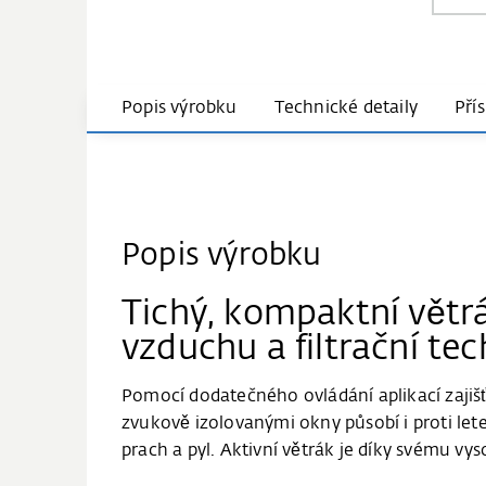
Popis výrobku
Technické detaily
Pří
Popis výrobku
Tichý, kompaktní vět
vzduchu a filtrační tec
Pomocí dodatečného ovládání aplikací zajiš
zvukově izolovanými okny působí i proti let
prach a pyl. Aktivní větrák je díky svému v