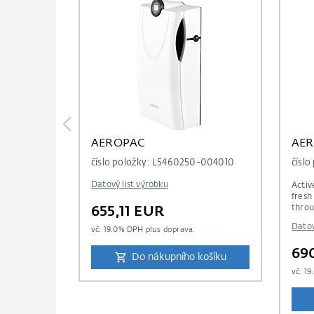
AEROPAC
AER
číslo položky: L5460250-004010
čísl
Datový list výrobku
Activ
fresh
throu
655,11 EUR
CO2-
Datov
vč.
19.0
% DPH plus
doprava
69
Do nákupního košíku
vč.
19