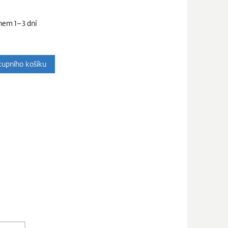
hem 1–3 dní
upního košíku