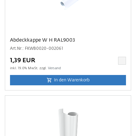
Abdeckkappe W H RAL9003
Art.Nr.: FKWB0020-002061
1,39 EUR
inkl.
19.0
% MwSt. zzgl.
Versand
In den Warenkorb