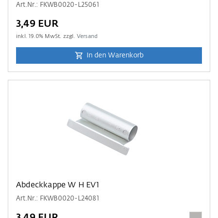
Art.Nr.: FKWB0020-L25061
3,49 EUR
inkl.
19.0
% MwSt. zzgl.
Versand
In den Warenkorb
Abdeckkappe W H EV1
Art.Nr.: FKWB0020-L24081
3,49 EUR