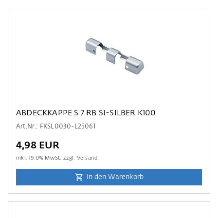
ABDECKKAPPE S 7 RB SI-SILBER K100
Art.Nr.: FKSL0030-L25061
4,98 EUR
inkl.
19.0
% MwSt. zzgl.
Versand
In den Warenkorb