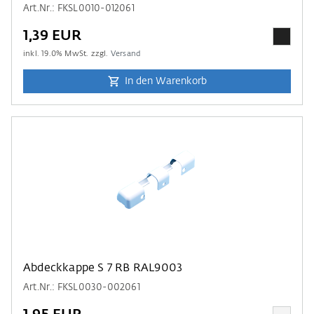
Art.Nr.: FKSL0010-012061
1,39 EUR
inkl.
19.0
% MwSt. zzgl.
Versand
In den Warenkorb
Abdeckkappe S 7 RB RAL9003
Art.Nr.: FKSL0030-002061