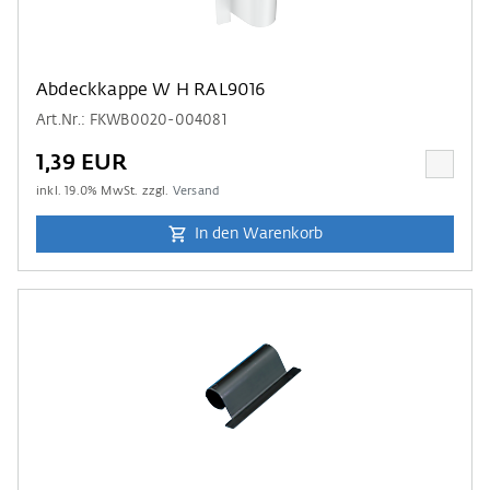
Abdeckkappe W H RAL9016
Art.Nr.: FKWB0020-004081
1,39 EUR
inkl.
19.0
% MwSt. zzgl.
Versand
In den Warenkorb