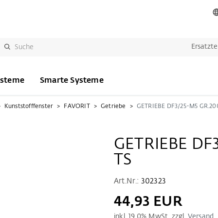
Ersatzte
ysteme
Smarte Systeme
Kunststofffenster
FAVORIT
Getriebe
GETRIEBE DF
TS
Art.Nr.:
302323
44,93 EUR
inkl.
19.0
% MwSt. zzgl.
Versand