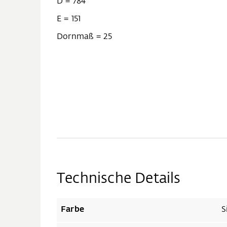
D = 784
E = 151
Dornmaß = 25
Technische Details
Farbe
S