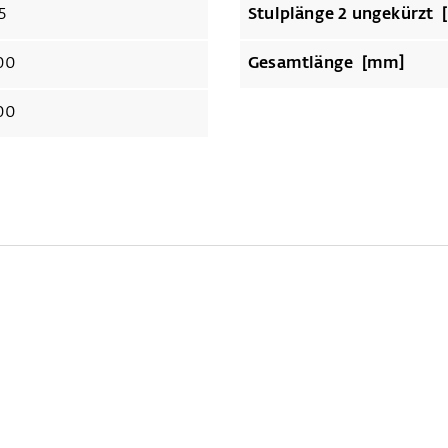
5
Stulp
00
Gesamtlänge [mm]
00