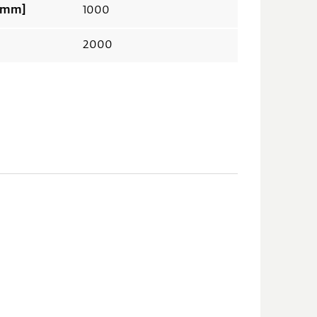
länge 2 ungekürzt [mm]
1000
2000