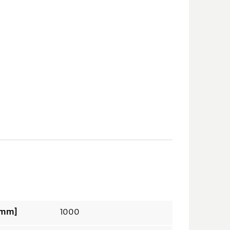
nge 1 ungekürzt [mm]
1000