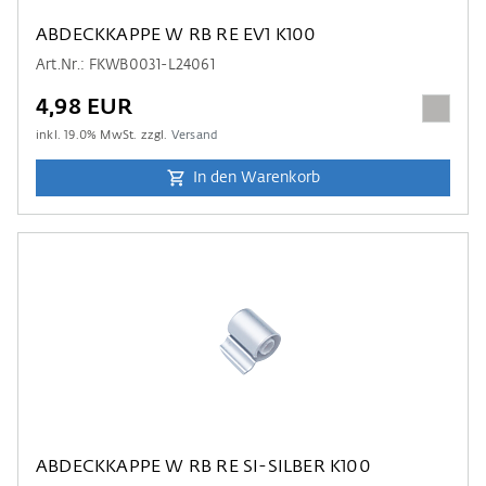
ABDECKKAPPE W RB RE EV1 K100
Art.Nr.: FKWB0031-L24061
4,98 EUR
inkl.
19.0
% MwSt. zzgl.
Versand
In den Warenkorb
ABDECKKAPPE W RB RE SI-SILBER K100