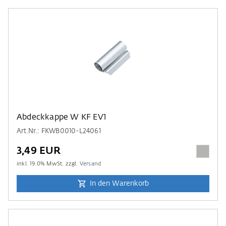
Abdeckkappe W KF EV1
Art.Nr.: FKWB0010-L24061
3,49 EUR
inkl.
19.0
% MwSt. zzgl.
Versand
In den Warenkorb