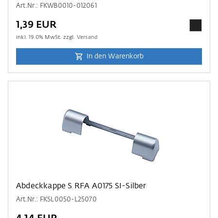
Art.Nr.: FKWB0010-012061
1,39 EUR
inkl.
19.0
% MwSt. zzgl.
Versand
In den Warenkorb
Abdeckkappe S RFA A0175 SI-Silber
Art.Nr.: FKSL0050-L25070