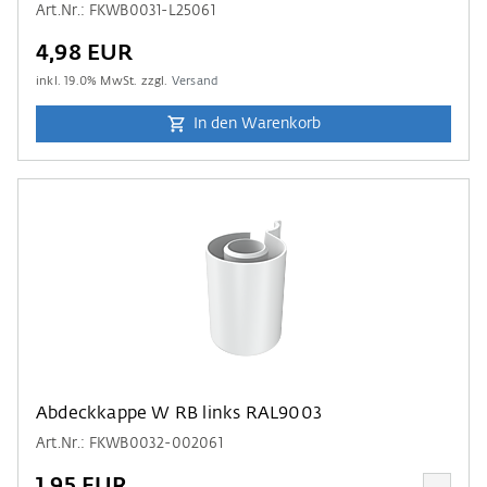
Art.Nr.: FKWB0031-L25061
4,98 EUR
inkl.
19.0
% MwSt. zzgl.
Versand
In den Warenkorb
Abdeckkappe W RB links RAL9003
Art.Nr.: FKWB0032-002061
1,95 EUR