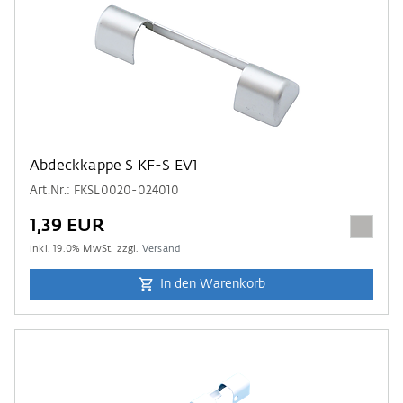
Abdeckkappe S KF-S EV1
Art.Nr.: FKSL0020-024010
1,39 EUR
inkl.
19.0
% MwSt. zzgl.
Versand
In den Warenkorb