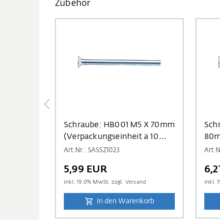
Zubehör
Schraube: HB001 M5 X 70mm
Sch
(Verpackungseinheit a 10
80m
Stück)
a 10
Art.Nr.: SASSZ1023
Art.N
5,99 EUR
6,
inkl.
19.0
% MwSt. zzgl.
Versand
inkl.
1
In den Warenkorb