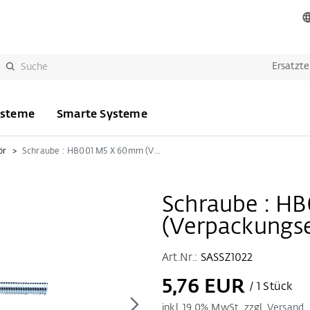
Ersatzte
ysteme
Smarte Systeme
ör
Schraube : HB001 M5 X 60mm (Verpackungseinheit a 10 Stück)
Schraube : H
(Verpackungse
Art.Nr.:
SASSZ1022
5,76 EUR
/ 1 Stück
inkl.
19.0
% MwSt. zzgl.
Versand