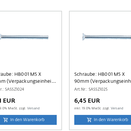
raube: HB001 M5 X
Schraube: HB001 M5 X
m (Verpackungseinheit
90mm (Verpackungseinh
 Stück)
a 10 Stück)
r.: SASSZ1024
Art.Nr.: SASSZ1025
21 EUR
6,45 EUR
9.0
% MwSt. zzgl.
Versand
inkl.
19.0
% MwSt. zzgl.
Versand
In den Warenkorb
In den Warenkorb