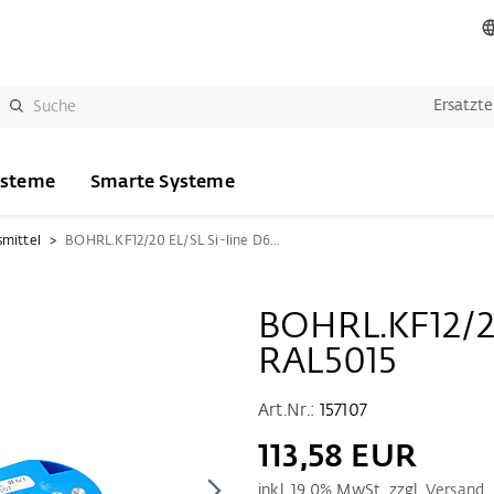
Ersatzte
ysteme
Smarte Systeme
smittel
BOHRL.KF12/20 EL/SL Si-line D6/3 RAL5015
BOHRL.KF12/20
RAL5015
Art.Nr.:
157107
113,58 EUR
inkl.
19.0
% MwSt. zzgl.
Versand