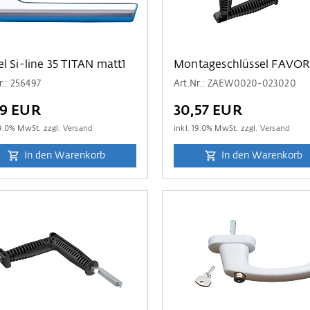
l Si-line 35 TITAN matt1
Montageschlüssel FAVOR
r.: 256497
Art.Nr.: ZAEW0020-023020
59 EUR
30,57 EUR
9.0
% MwSt. zzgl.
Versand
inkl.
19.0
% MwSt. zzgl.
Versand
In den Warenkorb
In den Warenkorb