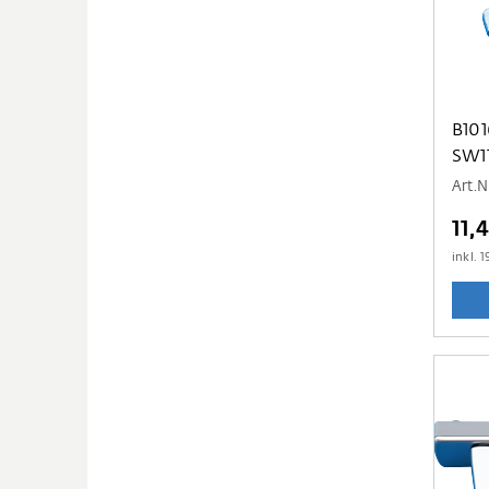
B1016 Stellschlüsse
SW1
Art.N
11,
inkl.
1