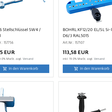
l SW4 /
BOHRL.KF12/20 EL/SL Si-l
1
D6/3 RAL5015
r.: 157756
Art.Nr.: 157107
45 EUR
113,58 EUR
9.0
% MwSt. zzgl.
Versand
inkl.
19.0
% MwSt. zzgl.
Versand
In den Warenkorb
In den Warenkorb