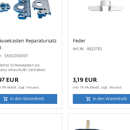
usekasten Reparatursatz
Feder
I
Art.Nr.: 8823782
Nr.: SASSOS0001
etter Schlosskasten zur
atur eines AUBI-Getriebes
97 EUR
3,19 EUR
9.0
% MwSt. zzgl.
Versand
inkl.
19.0
% MwSt. zzgl.
Versand
In den Warenkorb
In den Warenkorb