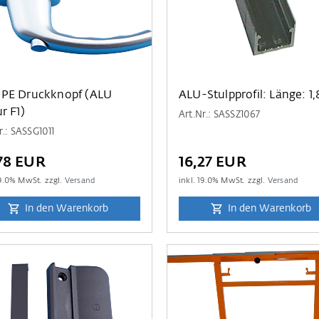
PE Druckknopf (ALU
ALU-Stulpprofil: Länge: 1
r F1)
Art.Nr.: SASSZ1067
r.: SASSG1011
78 EUR
16,27 EUR
9.0
% MwSt. zzgl.
Versand
inkl.
19.0
% MwSt. zzgl.
Versand
In den Warenkorb
In den Warenkorb