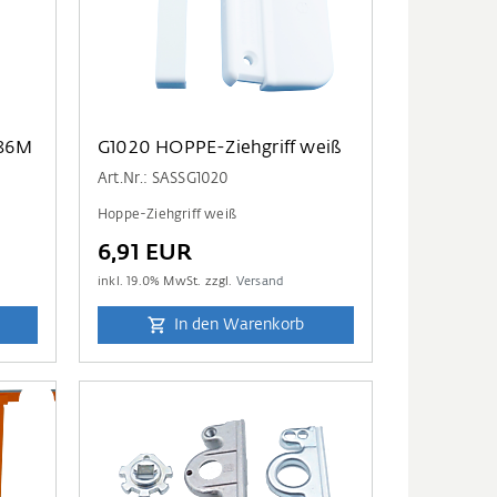
,86M
G1020 HOPPE-Ziehgriff weiß
Art.Nr.: SASSG1020
Hoppe-Ziehgriff weiß
6,91 EUR
inkl.
19.0
% MwSt. zzgl.
Versand
In den Warenkorb