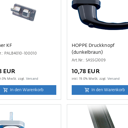
er KF
HOPPE Druckknopf
(dunkelbraun)
r.: PALB4010-100010
Art.Nr.: SASSG1009
8 EUR
10,78 EUR
9.0
% MwSt. zzgl.
Versand
inkl.
19.0
% MwSt. zzgl.
Versand
In den Warenkorb
In den Warenkorb