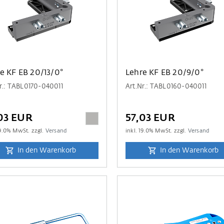
e KF EB 20/13/0°
Lehre KF EB 20/9/0°
r.: TABL0170-040011
Art.Nr.: TABL0160-040011
03 EUR
57,03 EUR
9.0
% MwSt. zzgl.
Versand
inkl.
19.0
% MwSt. zzgl.
Versand
In den Warenkorb
In den Warenkorb