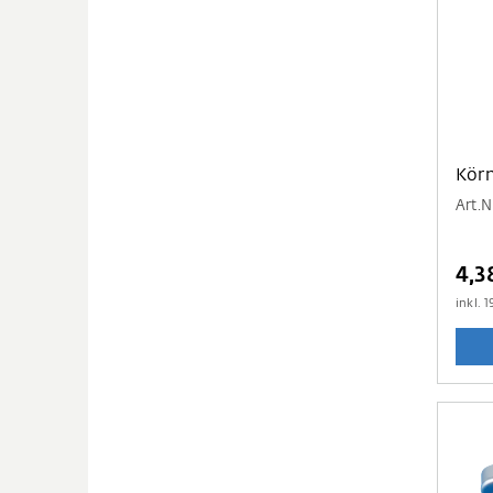
Körn
Art.N
4,3
inkl.
1