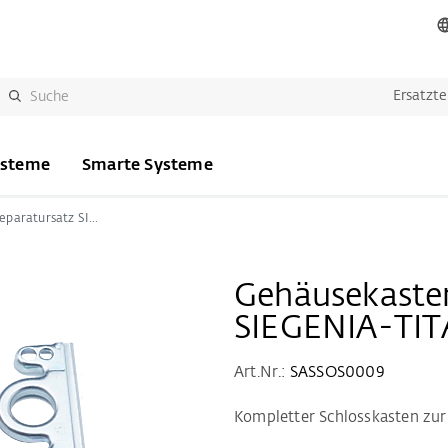
Ersatzte
ysteme
Smarte Systeme
Gehäusekasten Reparatursatz SIEGENIA-TITAN
Gehäusekaste
SIEGENIA-TI
Art.Nr.:
SASSOS0009
Kompletter Schlosskasten zu