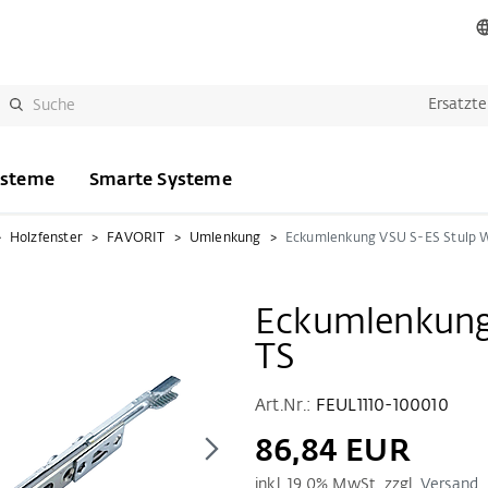
Ersatzte
ysteme
Smarte Systeme
Holzfenster
FAVORIT
Umlenkung
Eckumlenkung
TS
Art.Nr.:
FEUL1110-100010
86,84 EUR
inkl.
19.0
% MwSt. zzgl.
Versand