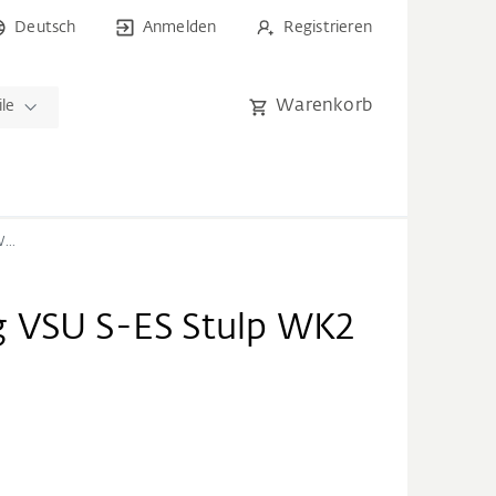
Deutsch
Anmelden
Registrieren
Warenkorb
ile
Eckumlenkung VSU S-ES Stulp WK2 TS
 VSU S-ES Stulp WK2