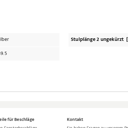
ilber
Stulp
39.5
eile für Beschläge
Kontakt