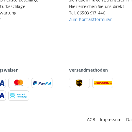
p Fensterbeschläge
Sie haben Fragen zu unserem P
türbeschläge
Hier erreichen Sie uns direkt:
rwartung
Tel. 06503 917-440
r
Zum Kontaktformular
gsweisen
Versandmethoden
AGB
Impressum
Da