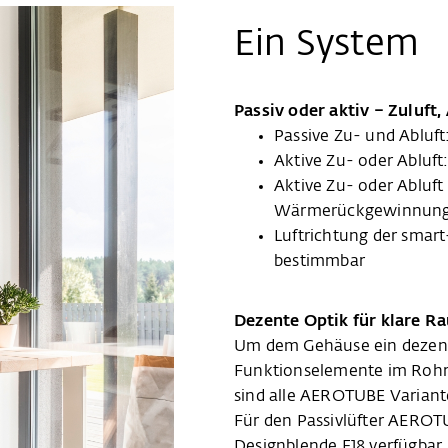
Ein System
Passiv oder aktiv – Zuluft,
Passive Zu- und Abluf
Aktive Zu- oder Abluf
Aktive Zu- oder Abluf
Wärmerückgewinnung
Luftrichtung der smar
bestimmbar
Dezente Optik für klare 
Um dem Gehäuse ein dezente
Funktionselemente im Rohr p
sind alle AEROTUBE Variante
Für den Passivlüfter AEROT
Designblende E18 verfügbar.