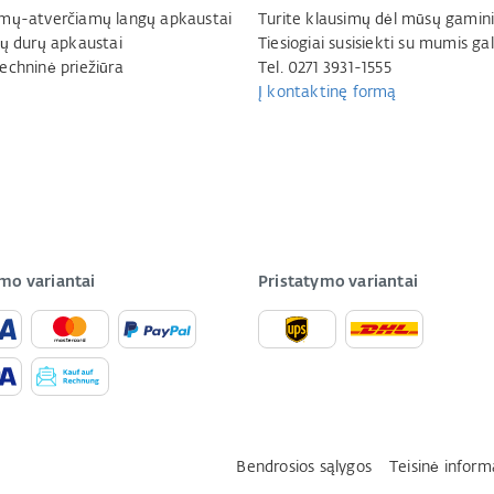
mų-atverčiamų langų apkaustai
Turite klausimų dėl mūsų gamini
jų durų apkaustai
Tiesiogiai susisiekti su mumis gal
echninė priežiūra
Tel. 0271 3931-1555
Į kontaktinę formą
mo variantai
Pristatymo variantai
Bendrosios sąlygos
Teisinė inform