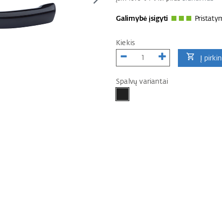
Galimybė įsigyti
Pristaty
Kiekis
Į pirki
Spalvų variantai