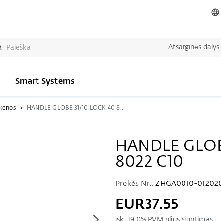
Atsarginės dalys
Smart Systems
kenos
HANDLE GLOBE 31/10 LOCK.40 8022 C10
HANDLE GLOB
8022 C10
Prekės Nr.:
ZHGA0010-01202
EUR37.55
įsk.
19.0
% PVM plius
siuntimas