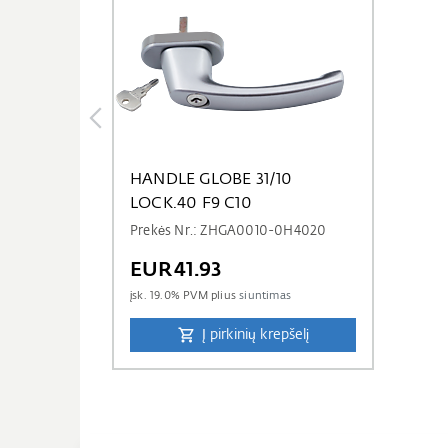
HANDLE GLOBE 31/10
LOCK.40 F9 C10
Prekės Nr.: ZHGA0010-0H4020
EUR41.93
įsk.
19.0
% PVM plius
siuntimas
Į pirkinių krepšelį