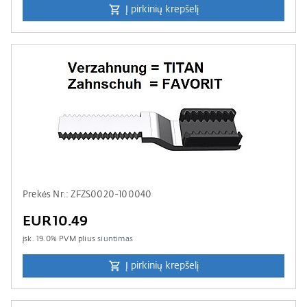
Į pirkinių krepšelį
Prekės Nr.: ZFZS0020-100040
EUR10.49
įsk.
19.0
% PVM plius
siuntimas
Į pirkinių krepšelį