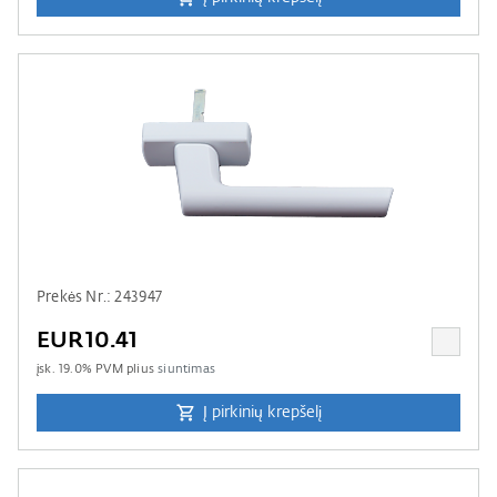
Prekės Nr.: 243947
EUR10.41
įsk.
19.0
% PVM plius
siuntimas
Į pirkinių krepšelį