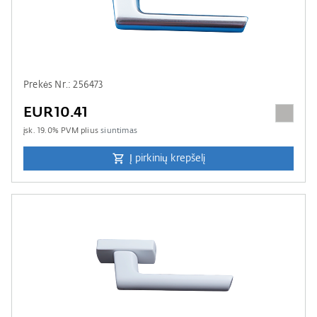
Prekės Nr.: 256473
EUR10.41
įsk.
19.0
% PVM plius
siuntimas
Į pirkinių krepšelį