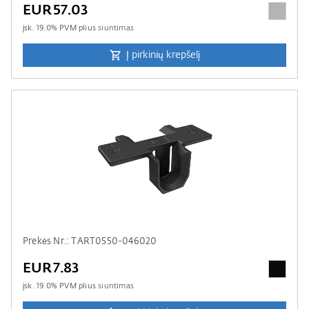
EUR57.03
įsk.
19.0
% PVM plius
siuntimas
Į pirkinių krepšelį
Prekės Nr.: TART0550-046020
EUR7.83
įsk.
19.0
% PVM plius
siuntimas