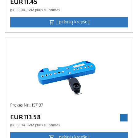
EUR11.45
įsk.
19.0
% PVM plius
siuntimas
Į pirkinių krepšelį
Prekės Nr.: 157107
EUR113.58
įsk.
19.0
% PVM plius
siuntimas
Į pirkinių krepšelį