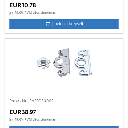
EUR10.78
įsk.
19.0
% PVM plius
siuntimas
Į pirkinių krepšelį
Prekės Nr.: SASSOS0009
EUR38.97
įsk.
19.0
% PVM plius
siuntimas