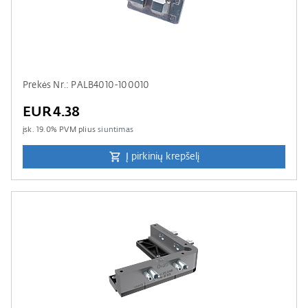
Prekės Nr.: PALB4010-100010
EUR4.38
įsk.
19.0
% PVM plius
siuntimas
Į pirkinių krepšelį