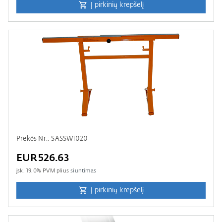
Į pirkinių krepšelį
Prekės Nr.: SASSW1020
EUR526.63
įsk.
19.0
% PVM plius
siuntimas
Į pirkinių krepšelį