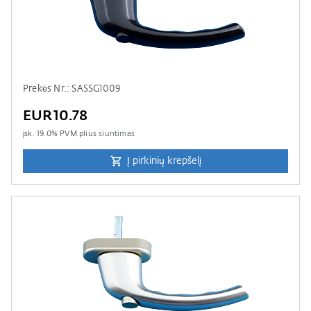
Prekės Nr.: SASSG1009
EUR10.78
įsk.
19.0
% PVM plius
siuntimas
Į pirkinių krepšelį