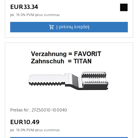
EUR33.34
įsk.
19.0
% PVM plius
siuntimas
Į pirkinių krepšelį
Prekės Nr.: ZFZS0010-100040
EUR10.49
įsk.
19.0
% PVM plius
siuntimas