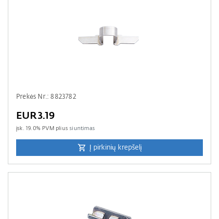
Prekės Nr.: 8823782
EUR3.19
įsk.
19.0
% PVM plius
siuntimas
Į pirkinių krepšelį