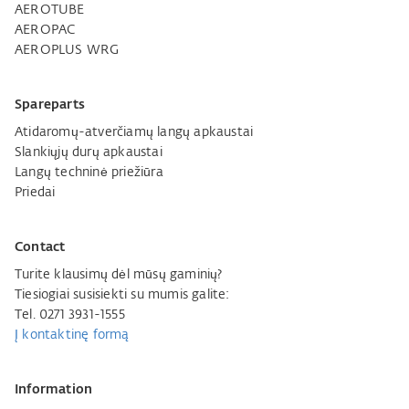
AEROTUBE
AEROPAC
AEROPLUS WRG
Spareparts
Atidaromų-atverčiamų langų apkaustai
Slankiųjų durų apkaustai
Langų techninė priežiūra
Priedai
Contact
Turite klausimų dėl mūsų gaminių?
Tiesiogiai susisiekti su mumis galite:
Tel. 0271 3931-1555
Į kontaktinę formą
Information