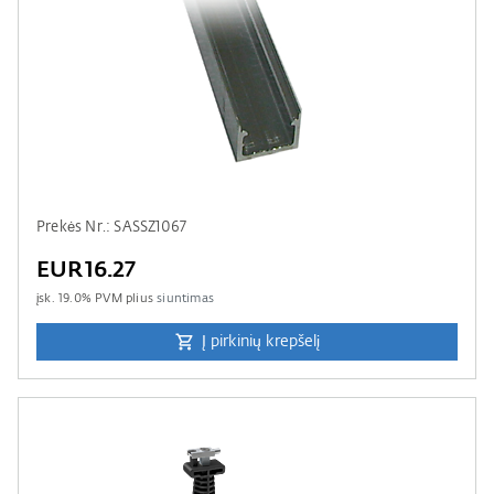
Prekės Nr.: SASSZ1067
EUR16.27
įsk.
19.0
% PVM plius
siuntimas
Į pirkinių krepšelį