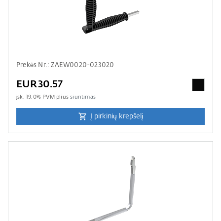
Prekės Nr.: ZAEW0020-023020
EUR30.57
įsk.
19.0
% PVM plius
siuntimas
Į pirkinių krepšelį