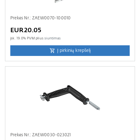
Prekės Nr.: ZAEW0070-100010
EUR20.05
įsk.
19.0
% PVM plius
siuntimas
Į pirkinių krepšelį
Prekės Nr.: ZAEW0030-023021