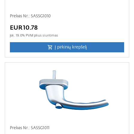
Prekės Nr.: SASSG1010
EUR10.78
įsk.
19.0
% PVM plius
siuntimas
Į pirkinių krepšelį
Prekės Nr.: SASSG1011