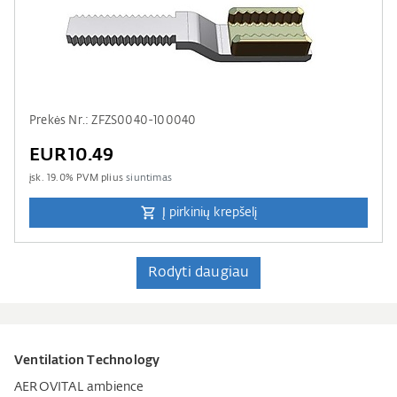
Prekės Nr.: ZFZS0040-100040
EUR10.49
įsk.
19.0
% PVM plius
siuntimas
Į pirkinių krepšelį
Rodyti daugiau
Ventilation Technology
AEROVITAL ambience