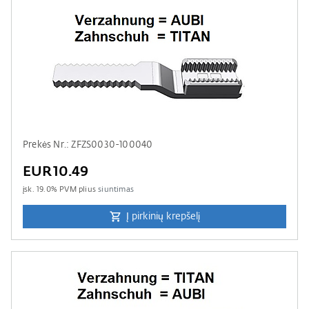
Prekės Nr.: ZFZS0030-100040
EUR10.49
įsk.
19.0
% PVM plius
siuntimas
Į pirkinių krepšelį