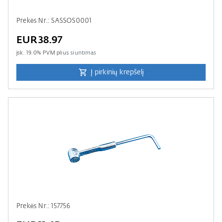
Prekės Nr.: SASSOS0001
EUR38.97
įsk.
19.0
% PVM plius
siuntimas
Į pirkinių krepšelį
Prekės Nr.: 157756