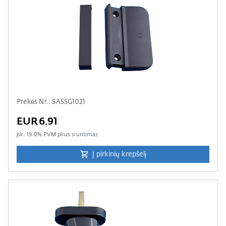
Prekės Nr.: SASSG1021
EUR6.91
įsk.
19.0
% PVM plius
siuntimas
Į pirkinių krepšelį