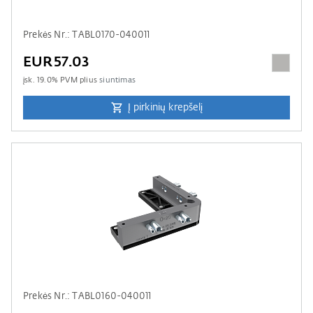
Prekės Nr.: TABL0170-040011
EUR57.03
įsk.
19.0
% PVM plius
siuntimas
Į pirkinių krepšelį
Prekės Nr.: TABL0160-040011