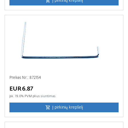
Į pirkinių krepšelį
Prekės Nr.: 872154
EUR6.87
įsk.
19.0
% PVM plius
siuntimas
Į pirkinių krepšelį