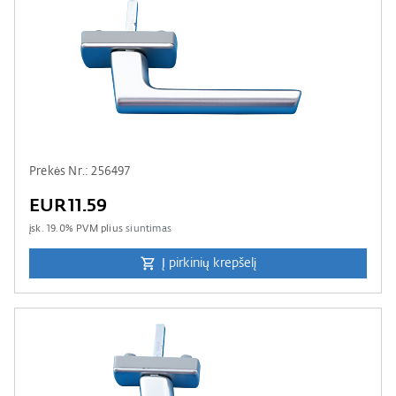
Prekės Nr.: 256497
EUR11.59
įsk.
19.0
% PVM plius
siuntimas
Į pirkinių krepšelį