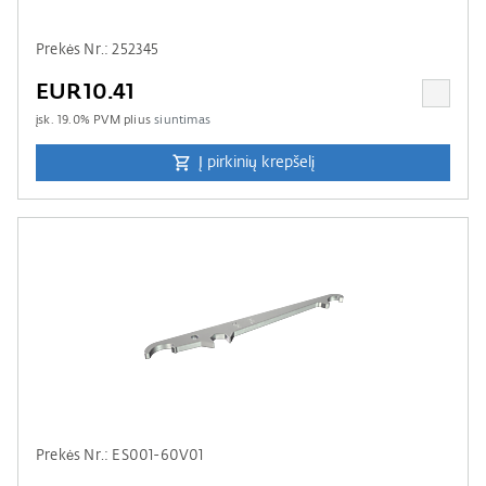
Prekės Nr.: 252345
EUR10.41
įsk.
19.0
% PVM plius
siuntimas
Į pirkinių krepšelį
Prekės Nr.: ES001-60V01