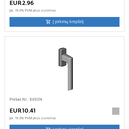
EUR2.96
įsk.
19.0
% PVM plius
siuntimas
Į pirkinių krepšelį
Prekės Nr.: 869314
EUR10.41
įsk.
19.0
% PVM plius
siuntimas