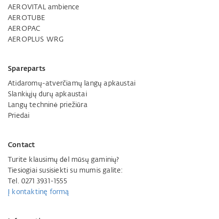
AEROVITAL ambience
AEROTUBE
AEROPAC
AEROPLUS WRG
Spareparts
Atidaromų-atverčiamų langų apkaustai
Slankiųjų durų apkaustai
Langų techninė priežiūra
Priedai
Contact
Turite klausimų dėl mūsų gaminių?
Tiesiogiai susisiekti su mumis galite:
Tel. 0271 3931-1555
Į kontaktinę formą