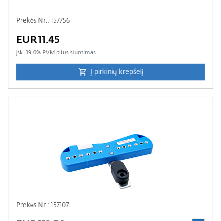
Prekės Nr.: 157756
EUR11.45
įsk.
19.0
% PVM plius
siuntimas
Į pirkinių krepšelį
Prekės Nr.: 157107