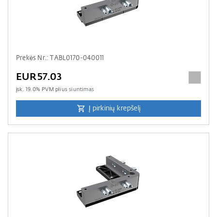
Prekės Nr.: TABL0170-040011
EUR57.03
įsk.
19.0
% PVM plius
siuntimas
Į pirkinių krepšelį