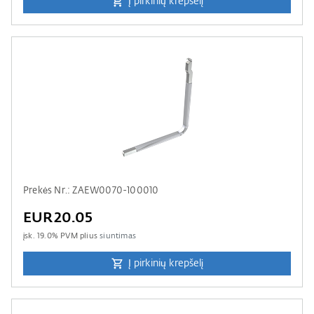
Į pirkinių krepšelį
Prekės Nr.: ZAEW0070-100010
EUR20.05
įsk.
19.0
% PVM plius
siuntimas
Į pirkinių krepšelį