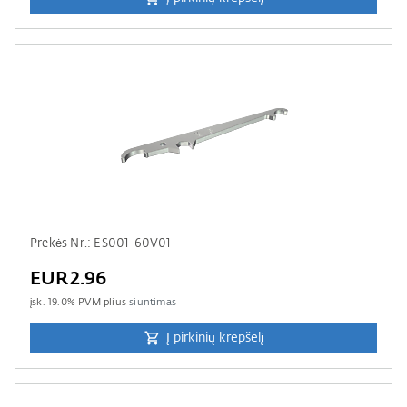
Prekės Nr.: ES001-60V01
EUR2.96
įsk.
19.0
% PVM plius
siuntimas
Į pirkinių krepšelį