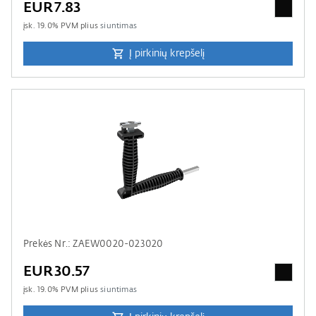
EUR7.83
įsk.
19.0
% PVM plius
siuntimas
Į pirkinių krepšelį
Prekės Nr.: ZAEW0020-023020
EUR30.57
įsk.
19.0
% PVM plius
siuntimas