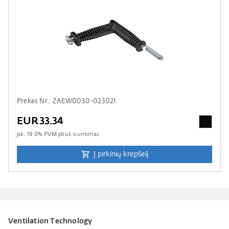
Prekės Nr.: ZAEW0030-023021
EUR33.34
įsk.
19.0
% PVM plius
siuntimas
Į pirkinių krepšelį
Ventilation Technology