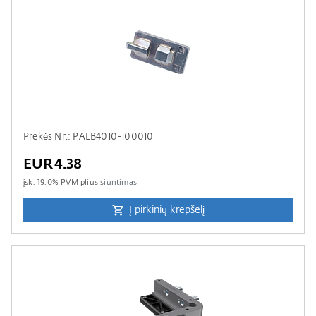
Prekės Nr.: PALB4010-100010
EUR4.38
įsk.
19.0
% PVM plius
siuntimas
Į pirkinių krepšelį