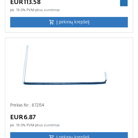
EUR113.58
įsk.
19.0
% PVM plius
siuntimas
Į pirkinių krepšelį
Prekės Nr.: 872154
EUR6.87
įsk.
19.0
% PVM plius
siuntimas
Į pirkinių krepšelį