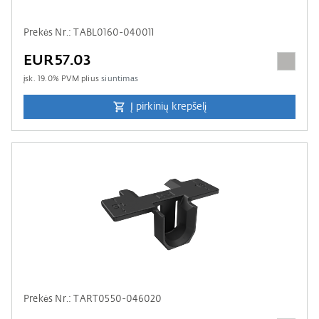
Prekės Nr.: TABL0160-040011
EUR57.03
įsk.
19.0
% PVM plius
siuntimas
Į pirkinių krepšelį
Prekės Nr.: TART0550-046020