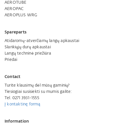
AEROTUBE
AEROPAC
AEROPLUS WRG
Spareparts
Atidaromų-atverčiamų langų apkaustai
Slankiųjų durų apkaustai
Langų techninė priežiūra
Priedai
Contact
Turite klausimų dėl mūsų gaminių?
Tiesiogiai susisiekti su mumis galite:
Tel. 0271 3931-1555
Į kontaktinę formą
Information