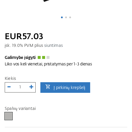
EUR57.03
įsk.
19.0
% PVM plius
siuntimas
Galimybė įsigyti
Liko vos keli vienetai, pristatymas per 1-3 dienas
Kiekis
Į pirkinių krepšelį
Spalvų variantai