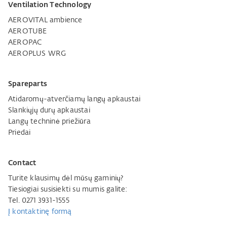
Ventilation Technology
AEROVITAL ambience
AEROTUBE
AEROPAC
AEROPLUS WRG
Spareparts
Atidaromų-atverčiamų langų apkaustai
Slankiųjų durų apkaustai
Langų techninė priežiūra
Priedai
Contact
Turite klausimų dėl mūsų gaminių?
Tiesiogiai susisiekti su mumis galite:
Tel. 0271 3931-1555
Į kontaktinę formą