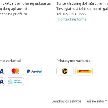
mų-atverčiamų langų apkaustai
Turite klausimų dėl mūsų gamini
jų durų apkaustai
Tiesiogiai susisiekti su mumis gal
echninė priežiūra
Tel. 0271 3931-1555
Į kontaktinę formą
mo variantai
Pristatymo variantai
Bendrosios sąlygos
Teisinė inform