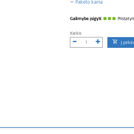
Paketo kaina
Galimybė įsigyti
Pristaty
Kiekis
Į pirki