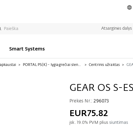
Atsarginės dalys
Smart Systems
 apkaustai
PORTAL PS(K) - lygiagrečiai slenkamasis (atverčiamasis)
Centrinis užraktas
GEA
GEAR OS S-ES
Prekės Nr.:
296073
EUR75.82
įsk.
19.0
% PVM plius
siuntimas