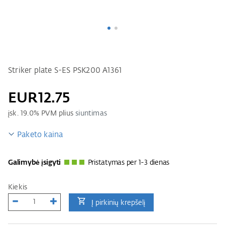
Striker plate S-ES PSK200 A1361
EUR12.75
įsk.
19.0
% PVM plius
siuntimas
Paketo kaina
Galimybė įsigyti
Pristatymas per 1-3 dienas
Kiekis
Į pirkinių krepšelį