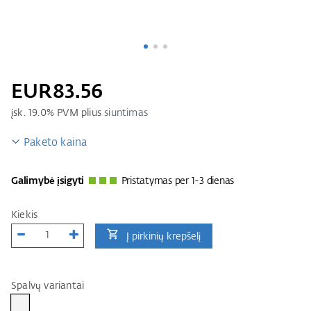
EUR83.56
įsk.
19.0
% PVM plius
siuntimas
Paketo kaina
Galimybė įsigyti
Pristatymas per 1-3 dienas
Kiekis
Į pirkinių krepšelį
Spalvų variantai