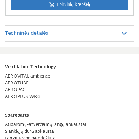
Į pirkinių krepšelį
Techninės detalės
Ventilation Technology
AEROVITAL ambience
AEROTUBE
AEROPAC
AEROPLUS WRG
Spareparts
Atidaromų-atverčiamų langų apkaustai
Slankiųjų durų apkaustai
Langų techninė priežiūra