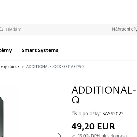
Náhradní díl
stémy
Smart Systems
avný zámek
ADDITIONAL-LOCK-SET AS2750-R Q
ADDITIONAL-
Q
číslo položky:
SASS2022
49,20 EUR
vč.
19.0
% DPH plus
doprava