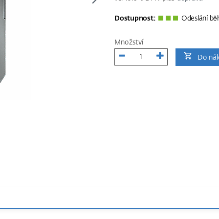
Dostupnost:
Odeslání bě
Množství
Do nák