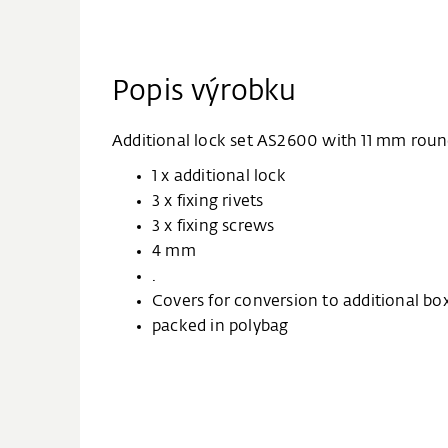
Popis výrobku
Additional lock set AS2600 with 11 mm roun
1 x additional lock
3 x fixing rivets
3 x fixing screws
4 mm
.
Covers for conversion to additional b
packed in polybag