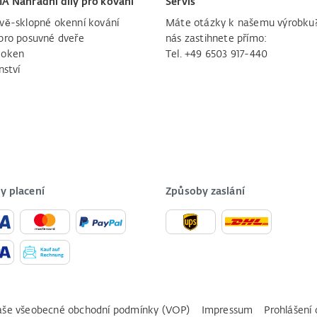
IA Náhradní díly pro kování
Servis
vě-sklopné okenní kování
Máte otázky k našemu výrobku
pro posuvné dveře
nás zastihnete přímo:
 oken
Tel. +49 6503 917-440
nství
y placení
Způsoby zaslání
še všeobecné obchodní podmínky (VOP)
Impressum
Prohlášení