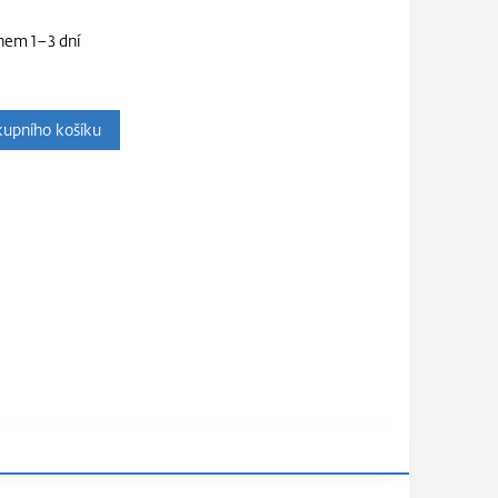
hem 1–3 dní
upního košíku