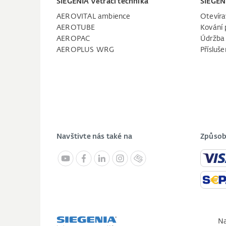
SIEGENIA Větrací technika
SIEGEN
AEROVITAL ambience
Otevíra
AEROTUBE
Kování 
AEROPAC
Údržba
AEROPLUS WRG
Přísluše
Navštivte nás také na
Způsob
Na