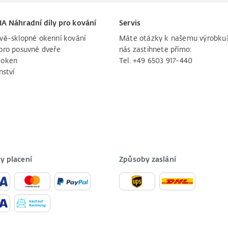
IA Náhradní díly pro kování
Servis
vě-sklopné okenní kování
Máte otázky k našemu výrobku
pro posuvné dveře
nás zastihnete přímo:
 oken
Tel. +49 6503 917-440
nství
y placení
Způsoby zaslání