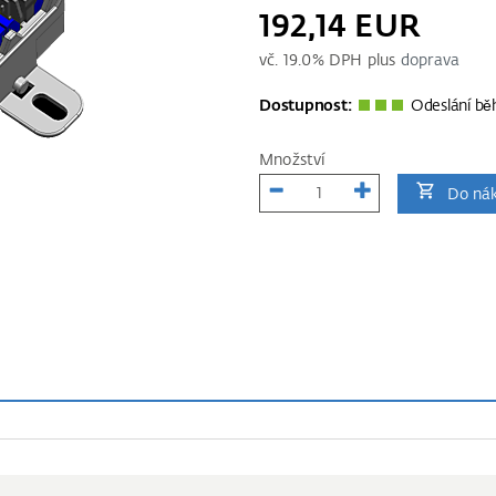
192,14 EUR
vč.
19.0
% DPH plus
doprava
Dostupnost:
Odeslání bě
Množství
Do nák