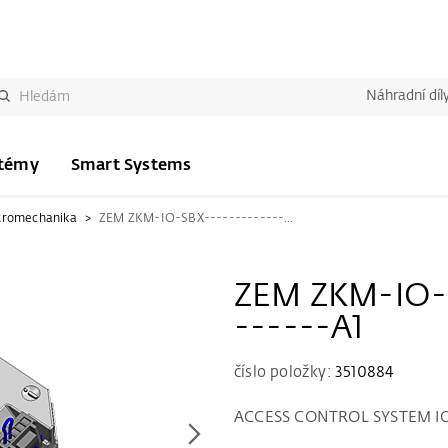
Náhradní díl
stémy
Smart Systems
tromechanika
ZEM ZKM-IO-SBX-----------------------A1
ZEM ZKM-IO-S
------A1
číslo položky:
3510884
ACCESS CONTROL SYSTEM IO-