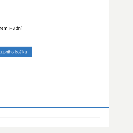
hem 1–3 dní
upního košíku