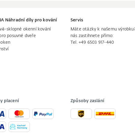
IA Náhradní díly pro kování
Servis
vě-sklopné okenní kování
Máte otázky k našemu výrobku
pro posuvné dveře
nás zastihnete přímo:
 oken
Tel. +49 6503 917-440
nství
y placení
Způsoby zaslání