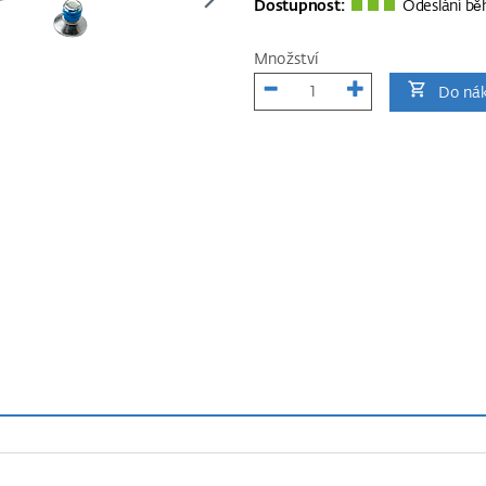
Dostupnost:
Odeslání bě
Množství
Do nák