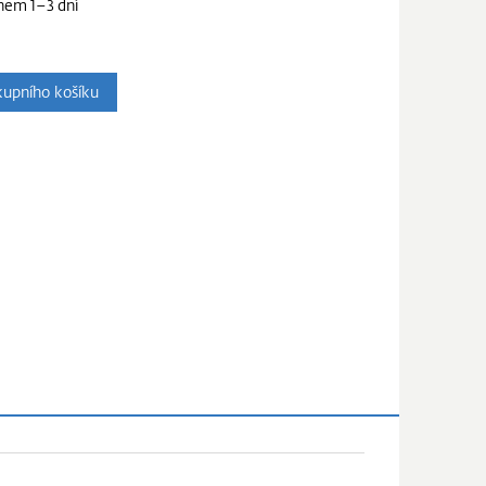
hem 1–3 dní
upního košíku