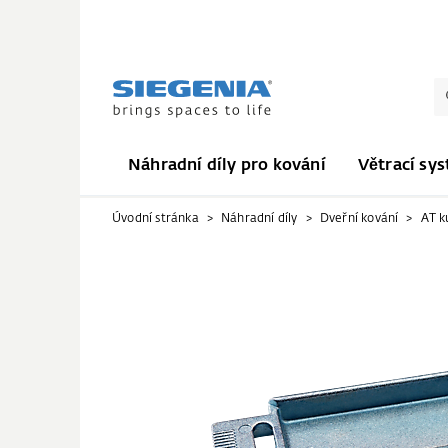
Náhradní díly pro kování
Větrací sy
Úvodní stránka
Náhradní díly
Dveřní kování
AT k