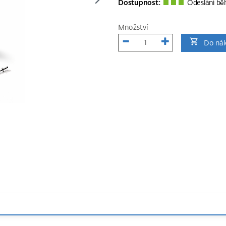
Dostupnost:
Odeslání bě
Množství
Do nák