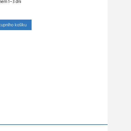
hem 1–3 dní
upního košíku