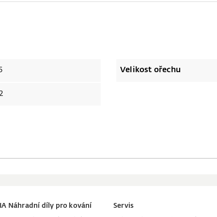
5
Velikost ořechu
2
IA Náhradní díly pro kování
Servis