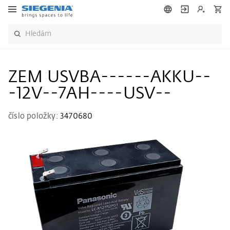
ZEM USVBA------AKKU--
-12V--7AH----USV--
číslo položky:
3470680