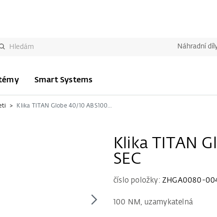
Náhradní díl
stémy
Smart Systems
eti
Klika TITAN Globe 40/10 ABS100 SEC
Klika TITAN G
SEC
číslo položky:
ZHGA0080-00
100 NM, uzamykatelná