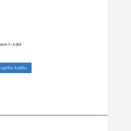
hem 1–3 dní
upního košíku