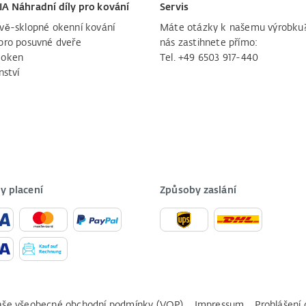
IA Náhradní díly pro kování
Servis
vě-sklopné okenní kování
Máte otázky k našemu výrobku
pro posuvné dveře
nás zastihnete přímo:
 oken
Tel. +49 6503 917-440
nství
y placení
Způsoby zaslání
še všeobecné obchodní podmínky (VOP)
Impressum
Prohlášení