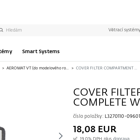
Větrací systém
stémy
Smart Systems
AEROMAT VT (do modelového roku 2022)
COVER FILTER COMPARTMENT COMPLETE WRG100
COVER FILT
COMPLETE W
číslo položky:
L3270110-0960
18,08 EUR
vč.
19.0
% DPH plus
doprava