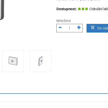
Dostupnost:
Odeslání bě
Množství
Do nák