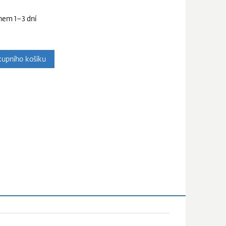
hem 1–3 dní
upního košíku