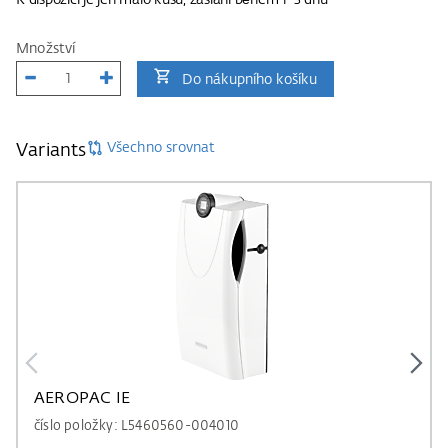
K dispozici je jen málo kusů, zaslání během 1-3 dnů
Množství
Do nákupního košíku
Všechno srovnat
Variants
AEROPAC IE
číslo položky: L5460560-004010