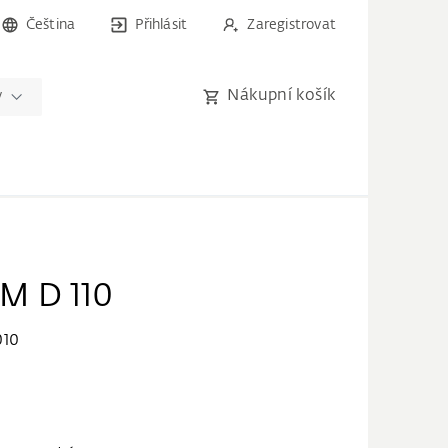
Čeština
Přihlásit
Zaregistrovat
Nákupní košík
y
M D 110
010