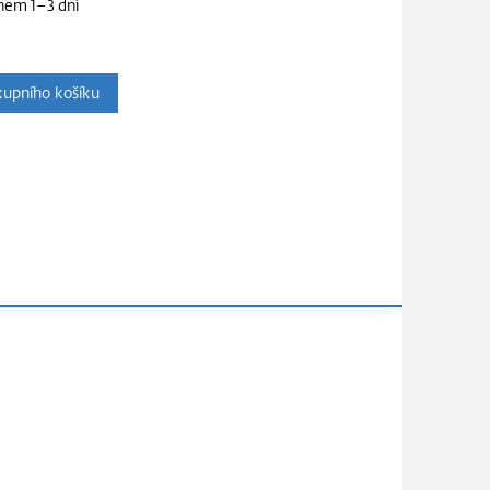
hem 1–3 dní
upního košíku