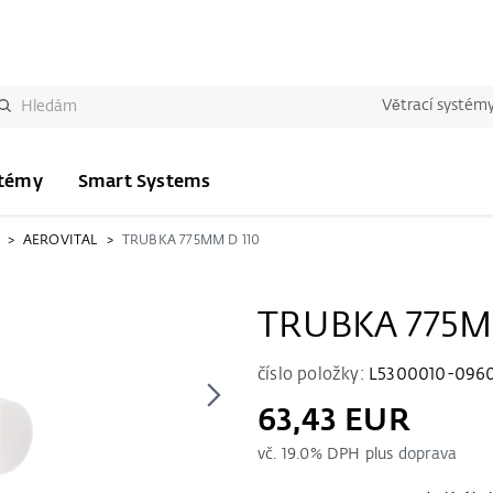
Větrací systém
stémy
Smart Systems
AEROVITAL
TRUBKA 775MM D 110
TRUBKA 775M
číslo položky:
L5300010-096
63,43 EUR
vč.
19.0
% DPH plus
doprava