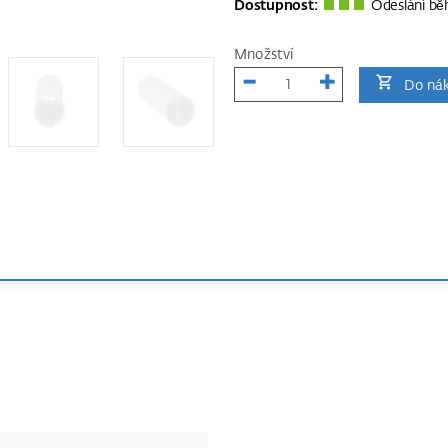
Dostupnost:
Odeslání bě
Množství
Do nák