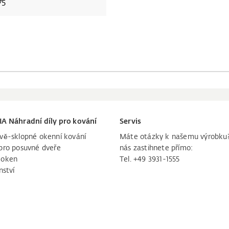
75
IA Náhradní díly pro kování
Servis
vě-sklopné okenní kování
Máte otázky k našemu výrobku
pro posuvné dveře
nás zastihnete přímo:
 oken
Tel. +49 3931-1555
nství