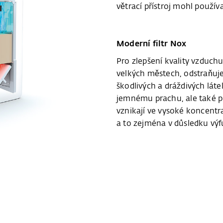
větrací přístroj mohl použív
Moderní filtr Nox
Pro zlepšení kvality vzduch
velkých městech, odstraňuj
škodlivých a dráždivých láte
jemnému prachu, ale také pr
vznikají ve vysoké koncentr
a to zejména v důsledku vý