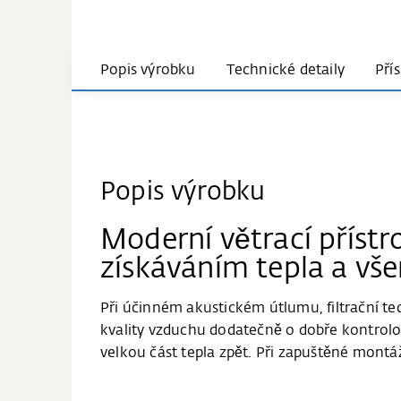
Popis výrobku
Technické detaily
Pří
Popis výrobku
Moderní větrací příst
získáváním tepla a vš
Při účinném akustickém útlumu, filtrační
kvality vzduchu dodatečně o dobře kontrolov
velkou část tepla zpět. Při zapuštěné montáž