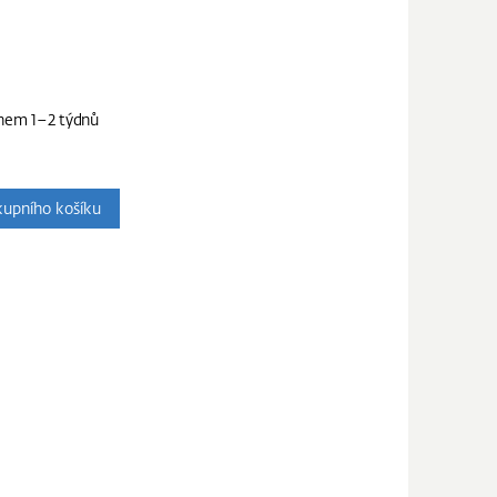
hem 1–2 týdnů
upního košíku