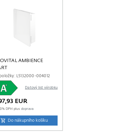
OVITAL AMBIENCE
ART
o položky: L5132000-004012
Datový list výrobku
97,93 EUR
.0
% DPH plus
doprava
Do nákupního košíku