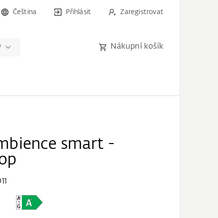
Čeština
Přihlásit
Zaregistrovat
Nákupní košík
y
bience smart -
rop
11