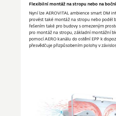
Flexibilní montáž na stropu nebo na bočn
Nyní lze AEROVITAL ambience smart DM integ
provést také montáž na stropu nebo podél boč
řešením také pro budovy s omezeným prostor
pro montáž na stropu, základní montážní bl
pomocí AERO kanálu do ostění EPP k dispozi
přesvědčuje přizpůsobením polohy v závislost