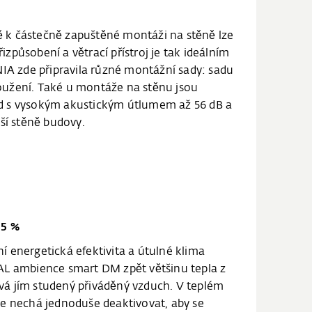
ě k částečně zapuštěné montáži na stěně lze
způsobení a větrací přístroj je tak ideálním
IA zde připravila různé montážní sady: sadu
loužení. Také u montáže na stěnu jsou
led s vysokým akustickým útlumem až 56 dB a
jší stěně budovy.
85 %
 energetická efektivita a útulné klima
AL ambience smart DM zpět většinu tepla z
á jím studený přiváděný vzduch. V teplém
e nechá jednoduše deaktivovat, aby se