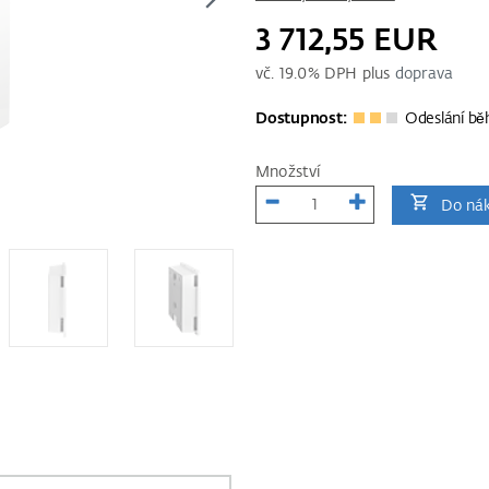
3 712,55 EUR
vč.
19.0
% DPH plus
doprava
Dostupnost:
Odeslání bě
Množství
Do nák