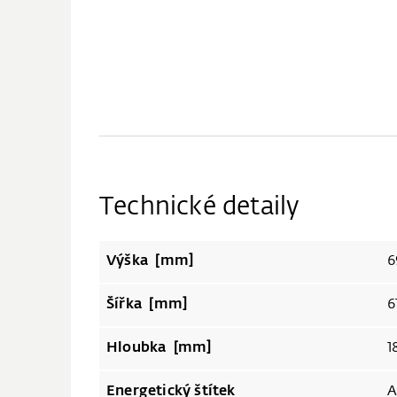
Technické detaily
Výška [mm]
6
Šířka [mm]
6
Hloubka [mm]
1
Energetický štítek
A