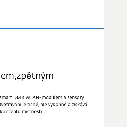
umem,zpětným
ce smart DM s WLAN-modulem a sensory
větrávání je tiché, ale výkonné a získává
o konceptu místností.