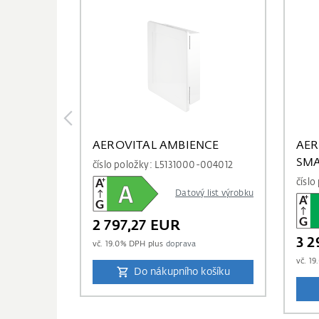
AEROVITAL AMBIENCE
AER
SM
číslo položky: L5131000-004012
čísl
Datový list výrobku
2 797,27 EUR
3 2
vč.
19.0
% DPH plus
doprava
vč.
19
Do nákupního košíku