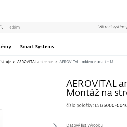
Větrací systém
stémy
Smart Systems
ístroje
AEROVITAL ambience
AEROVITAL ambience smart - Montáž na strop
AEROVITAL am
Montáž na st
číslo položky:
L5136000-0040
Datový list výrobku