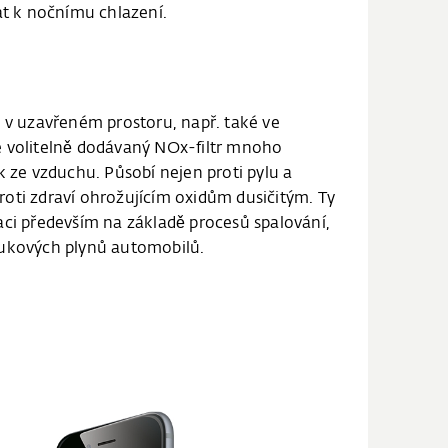
at k nočnímu chlazení.
u v uzavřeném prostoru, např. také ve
e volitelně dodávaný NOx-filtr mnoho
k ze vzduchu. Působí nejen proti pylu a
oti zdraví ohrožujícím oxidům dusičitým. Ty
aci především na základě procesů spalování,
fukových plynů automobilů.