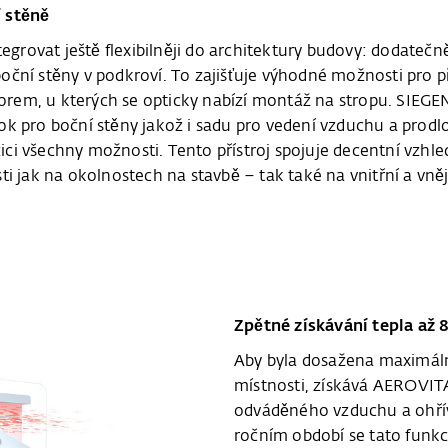
í stěně
rovat ještě flexibilněji do architektury budovy: dodatečn
ní stěny v podkroví. To zajišťuje výhodné možnosti pro při
em, u kterých se opticky nabízí montáž na stropu. SIEGEN
ok pro boční stěny jakož i sadu pro vedení vzduchu a prod
ci všechny možnosti. Tento přístroj spojuje decentní vzh
i jak na okolnostech na stavbě – tak také na vnitřní a vně
Zpětné získávání tepla až 
Aby byla dosažena maximální
místnosti, získává AEROVIT
odváděného vzduchu a ohřív
ročním období se tato funkc