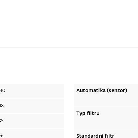
90
Automatika (senzor)
18
Typ filtru
85
+
Standardní filtr