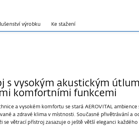
slušenství výrobku
Ke stažení
roj s vysokým akustickým útl
emi komfortními funkcemi
 technice a vysokém komfortu se stará AEROVITAL ambien
ané a zdravé klima v místnosti. Současné přivětrávání a od
i se větrací přístroj zasazuje o ještě větší eleganci každéh