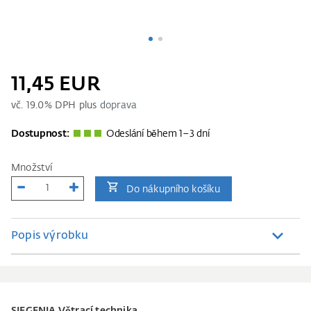
11,45 EUR
vč.
19.0
% DPH plus
doprava
Dostupnost:
Odeslání během 1–3 dní
Množství
Do nákupního košíku
Popis výrobku
SIEGENIA Větrací technika