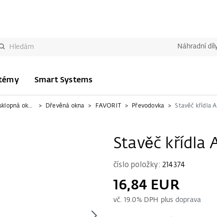
Náhradní díl
stémy
Smart Systems
Kování pro otevíravě-sklopná okna
Dřevěná okna
FAVORIT
Převodovka
Stavěč křídla 
Stavěč křídla
číslo položky:
214374
16,84 EUR
vč.
19.0
% DPH plus
doprava