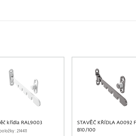
věč křídla RAL9003
STAVĚČ KŘÍDLA A0092 
B10/100
 položky: 214411