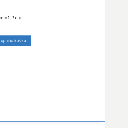
hem 1–3 dní
upního košíku