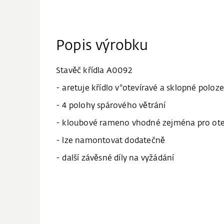
Popis výrobku
Stavěč křídla A0092
- aretuje křídlo v°otevíravé a sklopné poloze
- 4 polohy spárového větrání
- kloubové rameno vhodné zejména pro otev
- lze namontovat dodatečně
- další závěsné díly na vyžádání