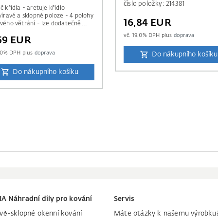
číslo položky: 214381
č křídla - aretuje křídlo
víravé a sklopné poloze - 4 polohy
16,84 EUR
vého větrání - lze dodatečně
ntovat
vč.
19.0
% DPH plus
doprava
,59 EUR
.0
% DPH plus
doprava
Do nákupního košíku
Do nákupního košíku
IA Náhradní díly pro kování
Servis
vě-sklopné okenní kování
Máte otázky k našemu výrobku