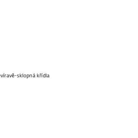
íravě-sklopná křídla