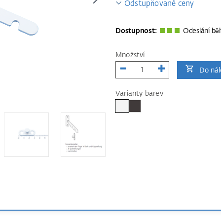
Odstupňované ceny
Dostupnost:
Odeslání bě
Množství
Do nák
Varianty barev