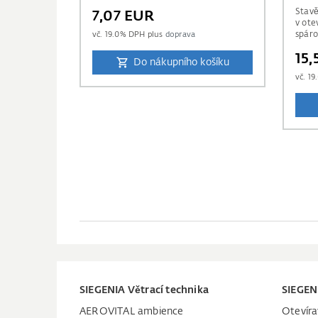
Stavě
7,07 EUR
v ote
vč.
19.0
% DPH plus
doprava
spáro
namo
15
Do nákupního košíku
vč.
19
SIEGENIA Větrací technika
SIEGEN
AEROVITAL ambience
Otevíra