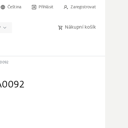
Čeština
Přihlásit
Zaregistrovat
Nákupní košík
y
A0092
 A0092