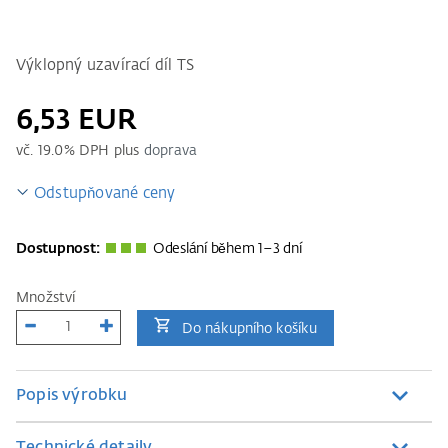
Výklopný uzavírací díl TS
6,53 EUR
vč.
19.0
% DPH plus
doprava
Odstupňované ceny
Dostupnost:
Odeslání během 1–3 dní
Množství
Do nákupního košíku
Popis výrobku
Technické detaily