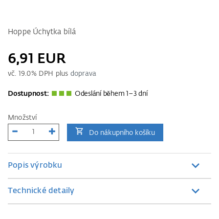
Hoppe Úchytka bílá
6,91 EUR
vč.
19.0
% DPH plus
doprava
Dostupnost:
Odeslání během 1–3 dní
Množství
Do nákupního košíku
Popis výrobku
Technické detaily