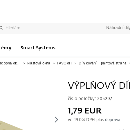
Náhradní díl
stémy
Smart Systems
Kování pro otevíravě-sklopná okna
Plastová okna
FAVORIT
Díly kování – pantová strana
VÝPLŇOVÝ DÍ
číslo položky:
205297
1,79 EUR
vč.
19.0
% DPH plus
doprava