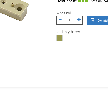
Dostupnost:
Odeslání bě
Množství
Do nák
Varianty barev