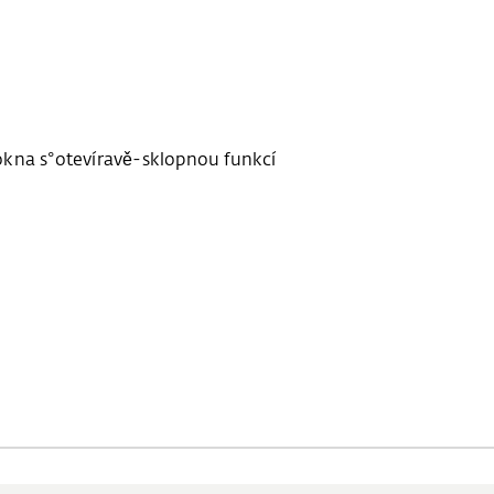
okna s°otevíravě-sklopnou funkcí