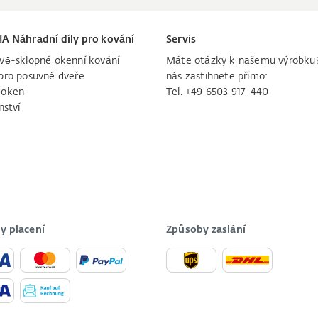
IA Náhradní díly pro kování
Servis
vě-sklopné okenní kování
Máte otázky k našemu výrobku
pro posuvné dveře
nás zastihnete přímo:
 oken
Tel. +49 6503 917-440
nství
y placení
Způsoby zaslání