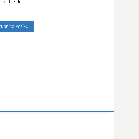
hem 1–3 dní
upního košíku