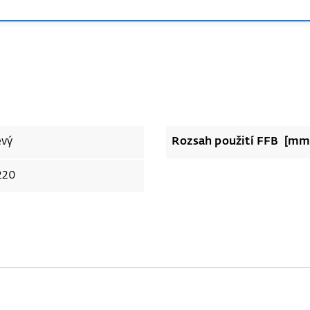
evý
Rozsah použití FFB [
220