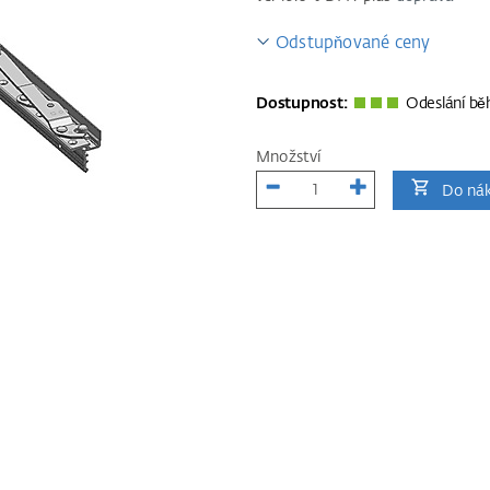
Odstupňované ceny
Dostupnost:
Odeslání bě
Množství
Do nák