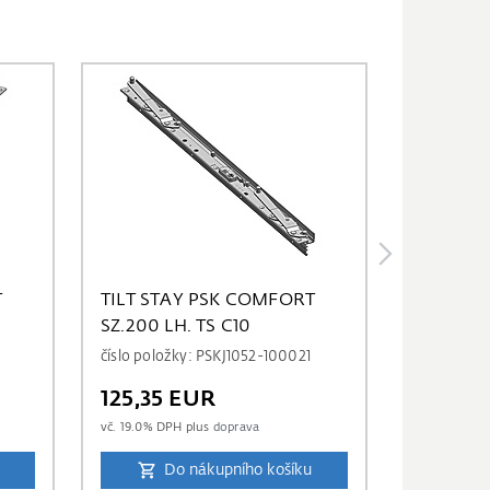
T
TILT STAY PSK COMFORT
SZ.200 LH. TS C10
číslo položky: PSKJ1052-100021
125,35 EUR
vč.
19.0
% DPH plus
doprava
Do nákupního košíku