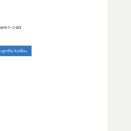
hem 1–3 dní
upního košíku