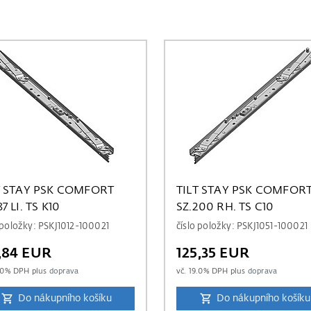
T STAY PSK COMFORT
TILT STAY PSK COMFOR
7 LI. TS K10
SZ.200 RH. TS C10
 položky: PSKJ1012-100021
číslo položky: PSKJ1051-100021
9,84 EUR
125,35 EUR
.0
% DPH plus
doprava
vč.
19.0
% DPH plus
doprava
Do nákupního košíku
Do nákupního košíku