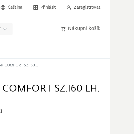
Čeština
Přihlásit
Zaregistrovat
Nákupní košík
y
TILT STAY PSK COMFORT SZ.160 LH. TS C10
K COMFORT SZ.160 LH.
1