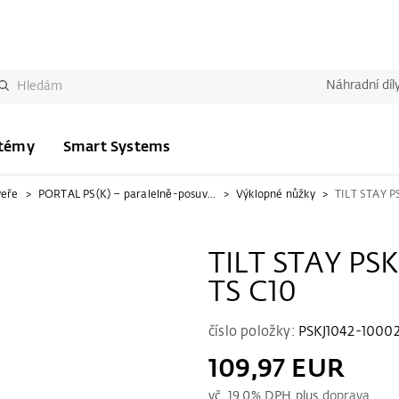
Náhradní díl
stémy
Smart Systems
veře
PORTAL PS(K) – paralelně-posuvné (-sklopné)
Výklopné nůžky
TILT STAY PS
TS C10
číslo položky:
PSKJ1042-10002
109,97 EUR
vč.
19.0
% DPH plus
doprava