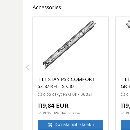
Accessories
TILT STAY PSK COMFORT
TIL
SZ.87 RH. TS C10
GR.8
číslo položky: PSKJ1011-100021
číslo
119,84 EUR
11
vč.
19.0
% DPH plus
doprava
vč.
19
Do nákupního košíku