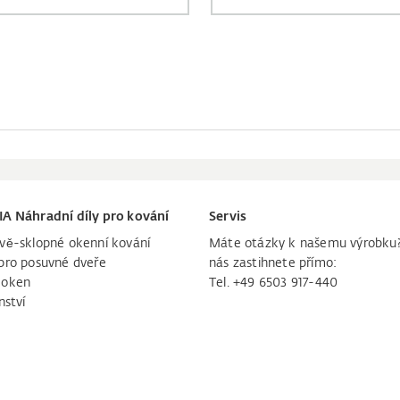
IA Náhradní díly pro kování
Servis
vě-sklopné okenní kování
Máte otázky k našemu výrobku
pro posuvné dveře
nás zastihnete přímo:
 oken
Tel. +49 6503 917-440
nství