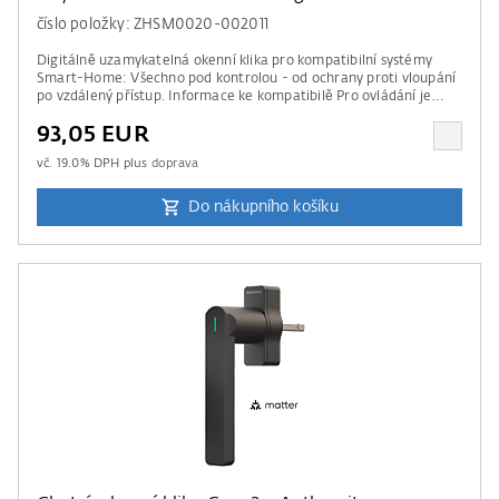
číslo položky: ZHSM0020-002011
Digitálně uzamykatelná okenní klika pro kompatibilní systémy
Smart-Home: Všechno pod kontrolou - od ochrany proti vloupání
po vzdálený přístup. Informace ke kompatibilě Pro ovládání je
potřebná řídící jednotka od Apple Home, Amazon Alexa, Google
93,05 EUR
Home nebo Samsung SmartThings. Prosím mějte na paměti údaje
našeho seznamu kompatibility .
vč.
19.0
% DPH plus
doprava
Do nákupního košíku