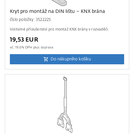
Kryt pro montáž na DIN lištu – KNX brána
číslo položky: 3522225
Volitelné příslušenství pro montáž KNX brány v rozvaděči.
19,53 EUR
vč.
19.0
% DPH plus
doprava
Do nákupního košíku