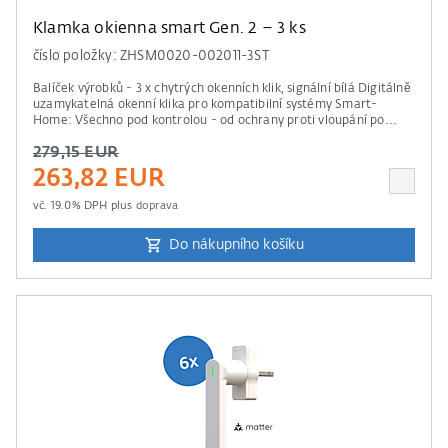
Klamka okienna smart Gen. 2 – 3 ks
číslo položky: ZHSM0020-002011-3ST
Balíček výrobků - 3 x chytrých okenních klik, signální bílá Digitálně
uzamykatelná okenní klika pro kompatibilní systémy Smart-
Home: Všechno pod kontrolou - od ochrany proti vloupání po
vzdálený přístup. Informace ke kompatibilě Pro ovládání je
279,15 EUR
potřebná řídící jednotka od Apple Home, Amazon Alexa, Google
Home nebo Samsung SmartThings. Prosím mějte na paměti údaje
263,82 EUR
našeho seznamu kompatibility .
vč.
19.0
% DPH plus
doprava
Do nákupního košíku