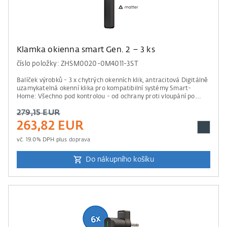
Klamka okienna smart Gen. 2 – 3 ks
číslo položky: ZHSM0020-0M4011-3ST
Balíček výrobků - 3 x chytrých okenních klik, antracitová Digitálně
uzamykatelná okenní klika pro kompatibilní systémy Smart-
Home: Všechno pod kontrolou - od ochrany proti vloupání po
vzdálený přístup. Informace ke kompatibilě Pro ovládání je
279,15 EUR
potřebná řídící jednotka od Apple Home, Amazon Alexa, Google
Home nebo Samsung SmartThings. Prosím mějte na paměti údaje
263,82 EUR
našeho seznamu kompatibility .
vč.
19.0
% DPH plus
doprava
Do nákupního košíku