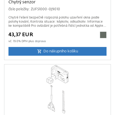
Chytrý senzor
číslo položky: ZUFS1000-0J9010
Chytré řešení bezpečně rozpozná polohu uzavření okna podle
polohy kování, Kontrola situace: kdykoliv, odkudkoliv. Informace
ke kompatibilě Pro ovládání je potřebná řídící jednotka od Apple
Home, Amazon Alexa, Google Home nebo Samsung SmartThings.
43,37 EUR
Prosím mějte na paměti údaje našeho seznamu kompatibility .
vč.
19.0
% DPH plus
doprava
Do nákupního košíku