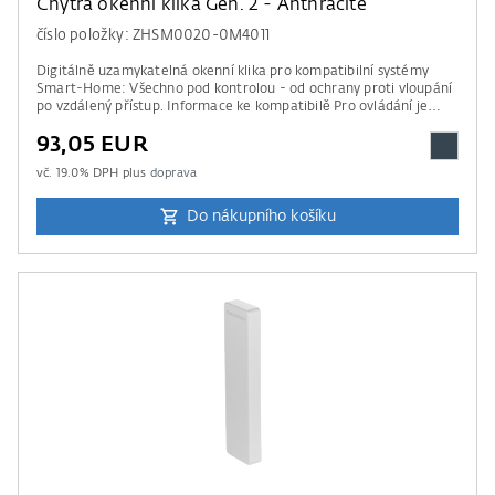
Chytrá okenní klika Gen. 2 - Anthracite
číslo položky: ZHSM0020-0M4011
Digitálně uzamykatelná okenní klika pro kompatibilní systémy
Smart-Home: Všechno pod kontrolou - od ochrany proti vloupání
po vzdálený přístup. Informace ke kompatibilě Pro ovládání je
potřebná řídící jednotka od Apple Home, Amazon Alexa, Google
93,05 EUR
Home nebo Samsung SmartThings. Prosím mějte na paměti údaje
našeho seznamu kompatibility .
vč.
19.0
% DPH plus
doprava
Do nákupního košíku