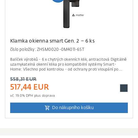
Klamka okienna smart Gen. 2 – 6 ks
číslo položky: ZHSM0020-0M4011-6ST
Balíček výrobků - 6 x chytrých okenních klik, antracitová Digitálně
uzamykatelná okenní klika pro kompatibilní systémy Smart-
Home: Všechno pod kontrolou - od ochrany proti vloupání po
vzdálený přístup. Informace ke kompatibilě Pro ovládání je
558,31 EUR
potřebná řídící jednotka od Apple Home, Amazon Alexa, Google
Home nebo Samsung SmartThings. Prosím mějte na paměti údaje
517,44 EUR
našeho seznamu kompatibility .
vč.
19.0
% DPH plus
doprava
Do nákupního košíku