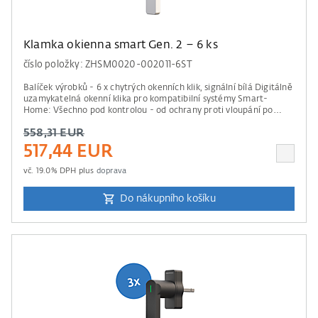
Klamka okienna smart Gen. 2 – 6 ks
číslo položky: ZHSM0020-002011-6ST
Balíček výrobků - 6 x chytrých okenních klik, signální bílá Digitálně
uzamykatelná okenní klika pro kompatibilní systémy Smart-
Home: Všechno pod kontrolou - od ochrany proti vloupání po
vzdálený přístup. Informace ke kompatibilě Pro ovládání je
558,31 EUR
potřebná řídící jednotka od Apple Home, Amazon Alexa, Google
Home nebo Samsung SmartThings. Prosím mějte na paměti údaje
517,44 EUR
našeho seznamu kompatibility .
vč.
19.0
% DPH plus
doprava
Do nákupního košíku