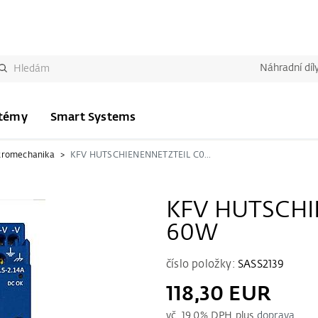
Náhradní díl
stémy
Smart Systems
tromechanika
KFV HUTSCHIENENNETZTEIL C0-60W
KFV HUTSCHI
60W
číslo položky:
SASS2139
118,30 EUR
vč.
19.0
% DPH plus
doprava