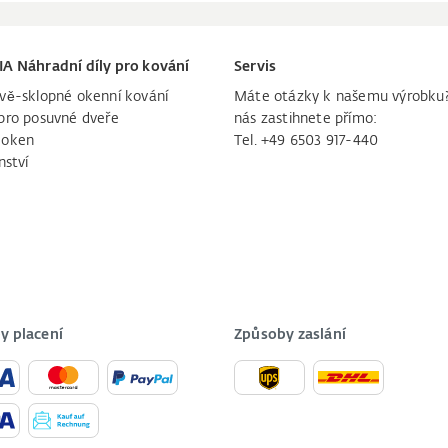
IA Náhradní díly pro kování
Servis
vě-sklopné okenní kování
Máte otázky k našemu výrobku
pro posuvné dveře
nás zastihnete přímo:
 oken
Tel. +49 6503 917-440
nství
y placení
Způsoby zaslání