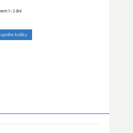
hem 1–3 dní
upního košíku