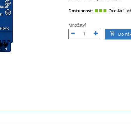
Dostupnost:
Odeslání bě
Množství
Do nák