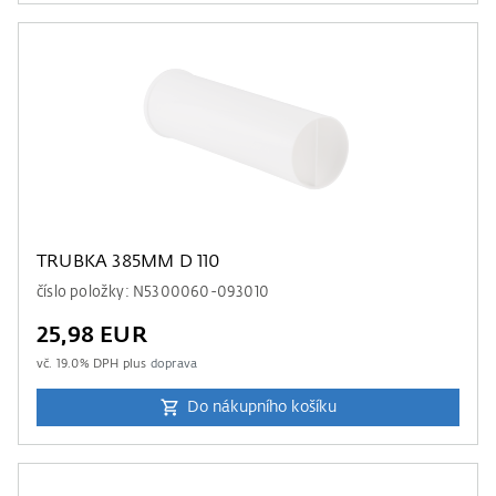
TRUBKA 385MM D 110
číslo položky: N5300060-093010
25,98 EUR
vč.
19.0
% DPH plus
doprava
Do nákupního košíku