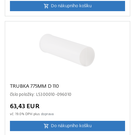
Do nákupního košíku
TRUBKA 775MM D 110
číslo položky: L5300010-096010
63,43 EUR
vč.
19.0
% DPH plus
doprava
Do nákupního košíku