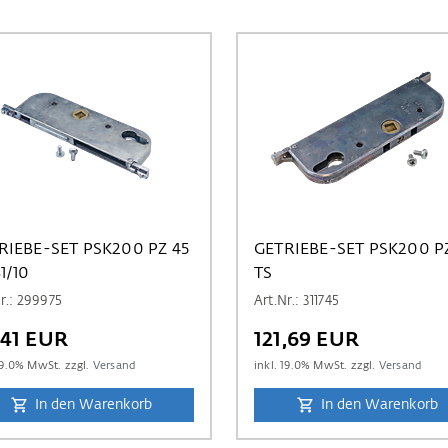
RIEBE-SET PSK200 PZ 45
GETRIEBE-SET PSK200 P
1/10
TS
r.: 299975
Art.Nr.: 311745
,41 EUR
121,69 EUR
9.0
% MwSt. zzgl.
Versand
inkl.
19.0
% MwSt. zzgl.
Versand
In den Warenkorb
In den Warenkorb