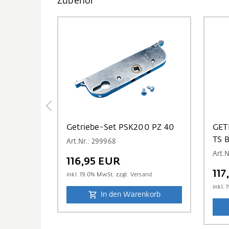
Zubehör
Getriebe-Set PSK200 PZ 40
GET
TS B
Art.Nr.: 299968
Art.N
116,95 EUR
117
inkl.
19.0
% MwSt. zzgl.
Versand
inkl.
1
In den Warenkorb